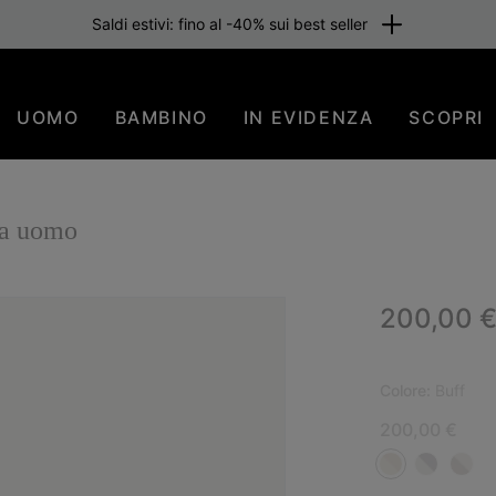
Saldi estivi: fino al -40% sui best seller
UOMO
BAMBINO
IN EVIDENZA
SCOPRI
da uomo
Regular p
200,00 
NUO
Colore:
Buff
200,00 €