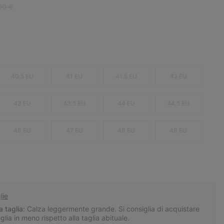
ar price:
00 €
40.5 EU
41 EU
41.5 EU
42 EU
43 EU
43.5 EU
44 EU
44.5 EU
46 EU
47 EU
48 EU
49 EU
lie
a taglia:
Calza leggermente grande. Si consiglia di acquistare
ia in meno rispetto alla taglia abituale.