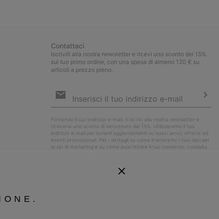
collap
sectio
Contattaci
Iscriviti alla nostra newsletter e ricevi uno sconto del 15%
sul tuo primo ordine, con una spesa di almeno 120 € su
articoli a prezzo pieno.
Iscrizione
e-
mail
Iscri
Fornendo il tuo indirizzo e-mail, ti iscrivi alla nostra newsletter e
riceverai uno sconto di benvenuto del 15%. Utilizzeremo il tuo
indirizzo e-mail per inviarti aggiornamenti su nuovi arrivi, offerte ed
eventi promozionali. Per i dettagli su come tratteremo i tuoi dati per
scopi di marketing e su come puoi ritirare il tuo consenso, consulta
la nostra
Informativa sulla Privacy
.
IONE.