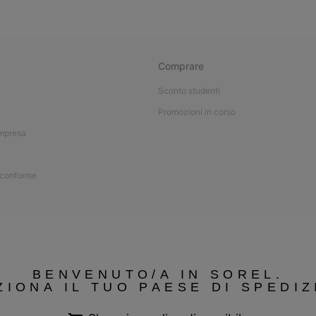
Comprare
Sconto studenti
Promozioni in corso
impresa
 conforme
BENVENUTO/A IN SOREL.
ZIONA IL TUO PAESE DI SPEDIZ