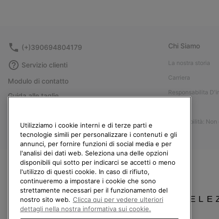
Chi Siamo
(+)390694804179
La nostra storia
Servizio clienti
Carriera
Modulo di contatto
Responsabilita D'
Guida alle taglie
Stampa
Guida alla cura delle scarpe
Accessibilità: Non
Resi
Utilizziamo i cookie interni e di terze parti e
tecnologie simili per personalizzare i contenuti e gli
Recedi dal contratto
annunci, per fornire funzioni di social media e per
l'analisi dei dati web. Seleziona una delle opzioni
I miei ordini
disponibili qui sotto per indicarci se accetti o meno
Spedizione
l'utilizzo di questi cookie. In caso di rifiuto,
continueremo a impostare i cookie che sono
Pagamento
strettamente necessari per il funzionamento del
Domande frequenti
SELE
nostro sito web.
Clicca qui per vedere ulteriori
dettagli nella nostra informativa sui cookie.