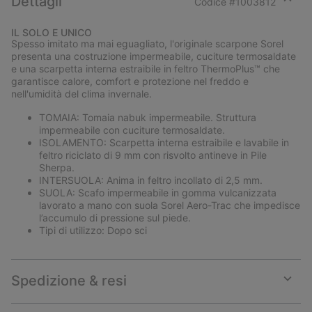
Dettagli
Codice #
1003812
Expan
or
IL SOLO E UNICO
collap
Spesso imitato ma mai eguagliato, l'originale scarpone Sorel
sectio
presenta una costruzione impermeabile, cuciture termosaldate
e una scarpetta interna estraibile in feltro ThermoPlus™ che
garantisce calore, comfort e protezione nel freddo e
nell'umidità del clima invernale.
TOMAIA: Tomaia nabuk impermeabile. Struttura
impermeabile con cuciture termosaldate.
ISOLAMENTO: Scarpetta interna estraibile e lavabile in
feltro riciclato di 9 mm con risvolto antineve in Pile
Sherpa.
INTERSUOLA: Anima in feltro incollato di 2,5 mm.
SUOLA: Scafo impermeabile in gomma vulcanizzata
lavorato a mano con suola Sorel Aero-Trac che impedisce
l’accumulo di pressione sul piede.
Tipi di utilizzo: Dopo sci
Spedizione & resi
Expan
or