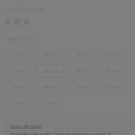
Colore:
Shale, Stone
Taglia:
38.5 EU
36 EU
36.5 EU
37 EU
37.5 EU
38 EU
38.5 EU
39 EU
39.5 EU
40 EU
40.5 EU
41 EU
41.5 EU
42 EU
43 EU
Guida alle taglie
Consiglio sulla taglia:
Calza leggermente grande. Si