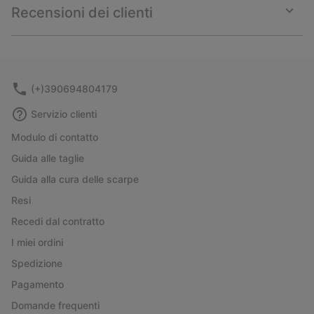
collap
Recensioni dei clienti
sectio
Expan
or
collap
sectio
(+)390694804179
Servizio clienti
Modulo di contatto
Guida alle taglie
Guida alla cura delle scarpe
Resi
Recedi dal contratto
I miei ordini
Spedizione
Pagamento
Domande frequenti