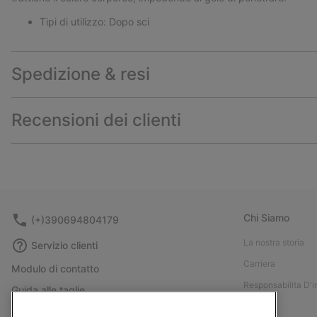
Tipi di utilizzo: Dopo sci
Spedizione & resi
Recensioni dei clienti
Chi Siamo
(+)390694804179
La nostra storia
Servizio clienti
Carriera
Modulo di contatto
Responsabilita D'
Guida alle taglie
Stampa
Guida alla cura delle scarpe