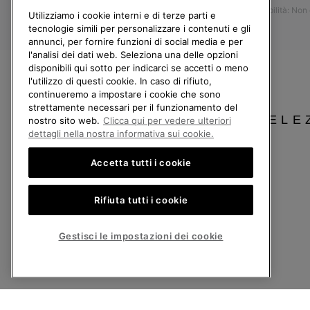
Accessibilità: Non
Resi
Utilizziamo i cookie interni e di terze parti e
tecnologie simili per personalizzare i contenuti e gli
Recedi dal contratto
annunci, per fornire funzioni di social media e per
l'analisi dei dati web. Seleziona una delle opzioni
I miei ordini
disponibili qui sotto per indicarci se accetti o meno
Spedizione
l'utilizzo di questi cookie. In caso di rifiuto,
continueremo a impostare i cookie che sono
Pagamento
strettamente necessari per il funzionamento del
SELE
Domande frequenti
nostro sito web.
Clicca qui per vedere ulteriori
dettagli nella nostra informativa sui cookie.
Accetta tutti i cookie
Italia
Rifiuta tutti i cookie
©
2026
Columbia Sportswear Company. Avenue des Morgines, 12 1213 Petit-Lancy
Politica sulla privacy
Termini di utilizzo
Condizioni Generali di Vendita
Gestisci le impostazioni dei cookie
Servizio clienti: Lun. - Ven. 9:00 - 13:00 & 14:00 - 18:00
(+)390694804179