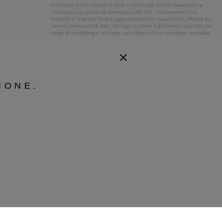
Fornendo il tuo indirizzo e-mail, ti iscrivi alla nostra newsletter e
riceverai uno sconto di benvenuto del 15%. Utilizzeremo il tuo
indirizzo e-mail per inviarti aggiornamenti su nuovi arrivi, offerte ed
eventi promozionali. Per i dettagli su come tratteremo i tuoi dati per
scopi di marketing e su come puoi ritirare il tuo consenso, consulta
la nostra
Informativa sulla Privacy
.
IONE.