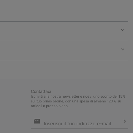
Expan
or
collap
sectio
Expan
or
collap
sectio
Contattaci
Iscriviti alla nostra newsletter e ricevi uno sconto del 15%
sul tuo primo ordine, con una spesa di almeno 120 € su
articoli a prezzo pieno.
Iscrizione
e-
mail
Iscri