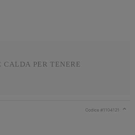
 CALDA PER TENERE
Codice #
1104121
Expan
or
collap
sectio