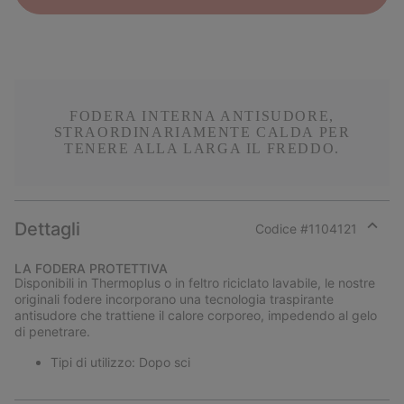
FODERA INTERNA ANTISUDORE,
STRAORDINARIAMENTE CALDA PER
TENERE ALLA LARGA IL FREDDO.
Dettagli
Codice #
1104121
Expan
or
LA FODERA PROTETTIVA
collap
Disponibili in Thermoplus o in feltro riciclato lavabile, le nostre
sectio
originali fodere incorporano una tecnologia traspirante
antisudore che trattiene il calore corporeo, impedendo al gelo
di penetrare.
Tipi di utilizzo: Dopo sci