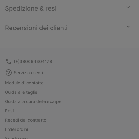
Spedizione & resi
Expan
or
collap
Recensioni dei clienti
sectio
Expan
or
collap
sectio
(+)390694804179
Servizio clienti
Modulo di contatto
Guida alle taglie
Guida alla cura delle scarpe
Resi
Recedi dal contratto
I miei ordini
Spedizione