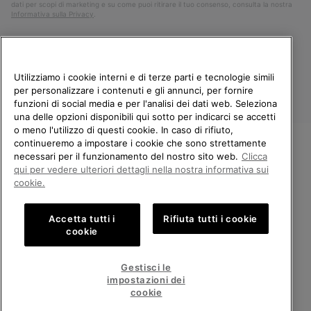
dati per scopi di marketing e su come puoi ritirare il tuo consenso, consulta la nostra
Informativa sulla Privacy
.
Utilizziamo i cookie interni e di terze parti e tecnologie simili
per personalizzare i contenuti e gli annunci, per fornire
funzioni di social media e per l'analisi dei dati web. Seleziona
una delle opzioni disponibili qui sotto per indicarci se accetti
o meno l'utilizzo di questi cookie. In caso di rifiuto,
continueremo a impostare i cookie che sono strettamente
Italia
necessari per il funzionamento del nostro sito web.
Clicca
BENVENUTO/A IN SOREL.
qui per vedere ulteriori dettagli nella nostra informativa sui
©
2026
Columbia Sportswear Company. Avenue des Morgines, 12 1213
SELEZIONA IL TUO PAESE DI
cookie.
Petit-Lancy Switzerland. Tutti i diritti riservati.
SPEDIZIONE.
Politica sulla privacy
Termini di utilizzo
Accetta tutti i
Rifiuta tutti i cookie
Shopping online disponibile
Condizioni Generali di Vendita
Garanzia
Cookies
Impressum
cookie
Public CBCR
United States
Shoppi
Gestisci le
online
impostazioni dei
Servizio clienti: Lun. - Ven. 9:00 - 13:00 & 14:00 - 18:00
disponib
Italy
Italia
Shoppi
(+)390694804179
cookie
online