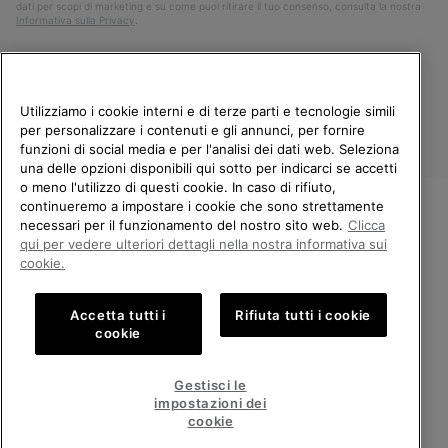
dati per scopi di marketing e su come puoi ritirare il tuo consenso, consulta la nostra
Informativa sulla Privacy
.
Utilizziamo i cookie interni e di terze parti e tecnologie simili
per personalizzare i contenuti e gli annunci, per fornire
funzioni di social media e per l'analisi dei dati web. Seleziona
una delle opzioni disponibili qui sotto per indicarci se accetti
o meno l'utilizzo di questi cookie. In caso di rifiuto,
continueremo a impostare i cookie che sono strettamente
Italia
necessari per il funzionamento del nostro sito web.
Clicca
BENVENUTO/A IN SOREL.
qui per vedere ulteriori dettagli nella nostra informativa sui
©
2026
Columbia Sportswear Company. Avenue des Morgines, 12 1213
SELEZIONA IL TUO PAESE DI
cookie.
Petit-Lancy Switzerland. Tutti i diritti riservati.
SPEDIZIONE.
Politica sulla privacy
Termini di utilizzo
Accetta tutti i
Rifiuta tutti i cookie
Shopping online disponibile
Condizioni Generali di Vendita
Garanzia
Cookies
Impressum
cookie
Public CBCR
United States
Shoppi
Gestisci le
online
impostazioni dei
Servizio clienti: Lun. - Ven. 9:00 - 13:00 & 14:00 - 18:00
disponib
Italy
Italia
Shoppi
(+)390694804179
cookie
online