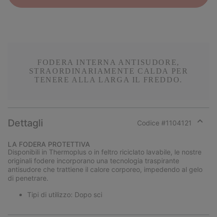
FODERA INTERNA ANTISUDORE,
STRAORDINARIAMENTE CALDA PER
TENERE ALLA LARGA IL FREDDO.
Dettagli
Codice #
1104121
Expan
or
LA FODERA PROTETTIVA
collap
Disponibili in Thermoplus o in feltro riciclato lavabile, le nostre
sectio
originali fodere incorporano una tecnologia traspirante
antisudore che trattiene il calore corporeo, impedendo al gelo
di penetrare.
Tipi di utilizzo: Dopo sci