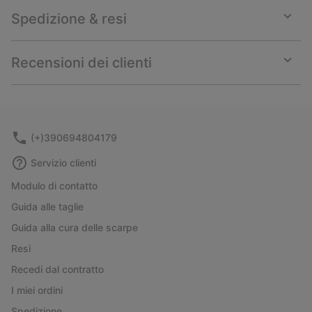
Spedizione & resi
Expan
or
collap
Recensioni dei clienti
sectio
Expan
or
collap
sectio
(+)390694804179
Servizio clienti
Modulo di contatto
Guida alle taglie
Guida alla cura delle scarpe
Resi
Recedi dal contratto
I miei ordini
Spedizione