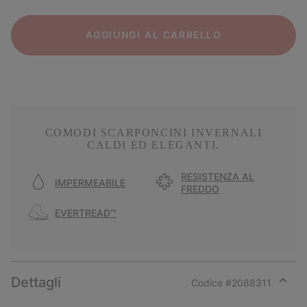
AGGIUNGI AL CARRELLO
COMODI SCARPONCINI INVERNALI
CALDI ED ELEGANTI.
RESISTENZA AL
IMPERMEABILE
FREDDO
EVERTREAD™
Dettagli
Codice #
2088311
Expan
or