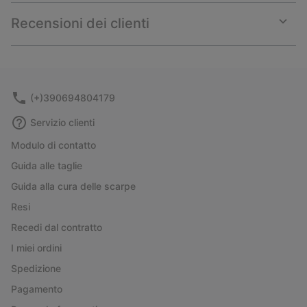
or
collap
Recensioni dei clienti
sectio
Expan
or
collap
sectio
(+)390694804179
Servizio clienti
Modulo di contatto
Guida alle taglie
Guida alla cura delle scarpe
Resi
Recedi dal contratto
I miei ordini
Spedizione
Pagamento