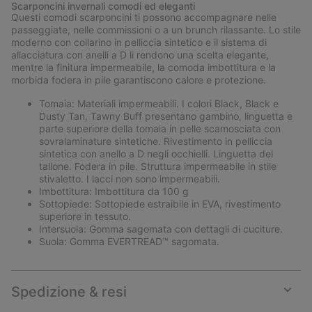
Scarponcini invernali comodi ed eleganti
collap
Questi comodi scarponcini ti possono accompagnare nelle
sectio
passeggiate, nelle commissioni o a un brunch rilassante. Lo stile
moderno con collarino in pelliccia sintetico e il sistema di
allacciatura con anelli a D li rendono una scelta elegante,
mentre la finitura impermeabile, la comoda imbottitura e la
morbida fodera in pile garantiscono calore e protezione.
Tomaia: Materiali impermeabili. I colori Black, Black e
Dusty Tan, Tawny Buff presentano gambino, linguetta e
parte superiore della tomaia in pelle scamosciata con
sovralaminature sintetiche. Rivestimento in pelliccia
sintetica con anello a D negli occhielli. Linguetta del
tallone. Fodera in pile. Struttura impermeabile in stile
stivaletto. I lacci non sono impermeabili.
Imbottitura: Imbottitura da 100 g
Sottopiede: Sottopiede estraibile in EVA, rivestimento
superiore in tessuto.
Intersuola: Gomma sagomata con dettagli di cuciture.
Suola: Gomma EVERTREAD™ sagomata.
Spedizione & resi
Expan