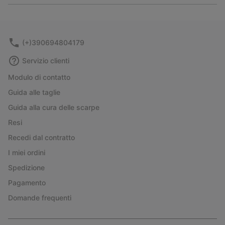
or
collap
sectio
(+)390694804179
Servizio clienti
Modulo di contatto
Guida alle taglie
Guida alla cura delle scarpe
Resi
Recedi dal contratto
I miei ordini
Spedizione
Pagamento
Domande frequenti