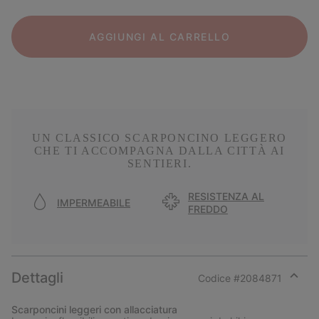
AGGIUNGI AL CARRELLO
UN CLASSICO SCARPONCINO LEGGERO
CHE TI ACCOMPAGNA DALLA CITTÀ AI
SENTIERI.
RESISTENZA AL
IMPERMEABILE
FREDDO
Dettagli
Codice #
2084871
Expan
or
Scarponcini leggeri con allacciatura
collap