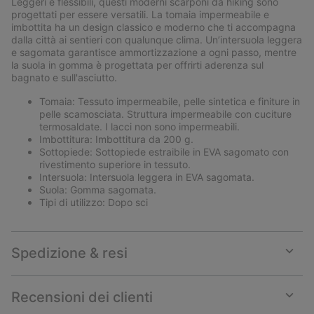
Leggeri e flessibili, questi moderni scarponi da hiking sono
sectio
progettati per essere versatili. La tomaia impermeabile e
imbottita ha un design classico e moderno che ti accompagna
dalla città ai sentieri con qualunque clima. Un’intersuola leggera
e sagomata garantisce ammortizzazione a ogni passo, mentre
la suola in gomma è progettata per offrirti aderenza sul
bagnato e sull'asciutto.
Tomaia: Tessuto impermeabile, pelle sintetica e finiture in
pelle scamosciata. Struttura impermeabile con cuciture
termosaldate. I lacci non sono impermeabili.
Imbottitura: Imbottitura da 200 g.
Sottopiede: Sottopiede estraibile in EVA sagomato con
rivestimento superiore in tessuto.
Intersuola: Intersuola leggera in EVA sagomata.
Suola: Gomma sagomata.
Tipi di utilizzo: Dopo sci
Spedizione & resi
Expan
or
collap
Recensioni dei clienti
sectio
Expan