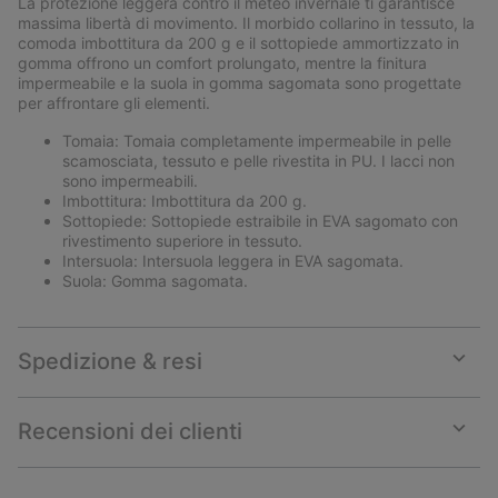
La protezione leggera contro il meteo invernale ti garantisce
sectio
massima libertà di movimento. Il morbido collarino in tessuto, la
comoda imbottitura da 200 g e il sottopiede ammortizzato in
gomma offrono un comfort prolungato, mentre la finitura
impermeabile e la suola in gomma sagomata sono progettate
per affrontare gli elementi.
Tomaia: Tomaia completamente impermeabile in pelle
scamosciata, tessuto e pelle rivestita in PU. I lacci non
sono impermeabili.
Imbottitura: Imbottitura da 200 g.
Sottopiede: Sottopiede estraibile in EVA sagomato con
rivestimento superiore in tessuto.
Intersuola: Intersuola leggera in EVA sagomata.
Suola: Gomma sagomata.
Spedizione & resi
Expan
or
collap
Recensioni dei clienti
sectio
Expan
or
collap