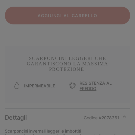
AGGIUNGI AL CARRELLO
SCARPONCINI LEGGERI CHE
GARANTISCONO LA MASSIMA
PROTEZIONE.
RESISTENZA AL
IMPERMEABILE
FREDDO
Dettagli
Codice #
2078361
Expan
or
Scarponcini invernali leggeri e imbottiti
collap