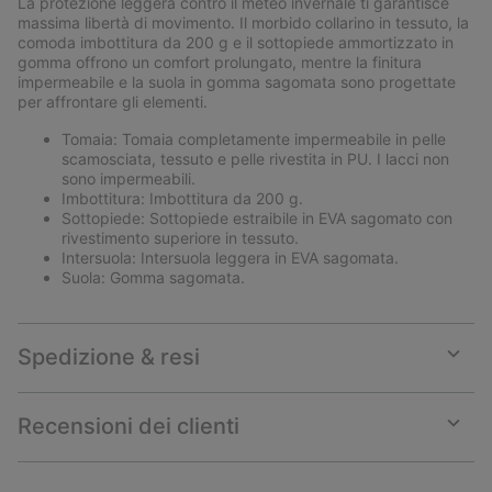
La protezione leggera contro il meteo invernale ti garantisce
sectio
massima libertà di movimento. Il morbido collarino in tessuto, la
comoda imbottitura da 200 g e il sottopiede ammortizzato in
gomma offrono un comfort prolungato, mentre la finitura
impermeabile e la suola in gomma sagomata sono progettate
per affrontare gli elementi.
Tomaia: Tomaia completamente impermeabile in pelle
scamosciata, tessuto e pelle rivestita in PU. I lacci non
sono impermeabili.
Imbottitura: Imbottitura da 200 g.
Sottopiede: Sottopiede estraibile in EVA sagomato con
rivestimento superiore in tessuto.
Intersuola: Intersuola leggera in EVA sagomata.
Suola: Gomma sagomata.
Spedizione & resi
Expan
or
collap
Recensioni dei clienti
sectio
Expan
or
collap