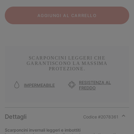
AGGIUNGI AL CARRELLO
SCARPONCINI LEGGERI CHE
GARANTISCONO LA MASSIMA
PROTEZIONE.
RESISTENZA AL
IMPERMEABILE
FREDDO
Dettagli
Codice #
2078361
Expan
or
Scarponcini invernali leggeri e imbottiti
collap