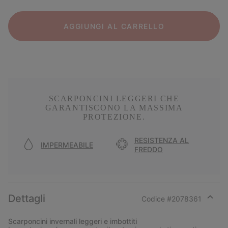
AGGIUNGI AL CARRELLO
SCARPONCINI LEGGERI CHE
GARANTISCONO LA MASSIMA
PROTEZIONE.
RESISTENZA AL
IMPERMEABILE
FREDDO
Dettagli
Codice #
2078361
Expan
or
Scarponcini invernali leggeri e imbottiti
collap