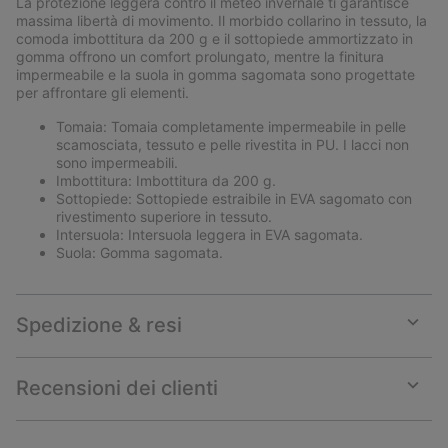
La protezione leggera contro il meteo invernale ti garantisce
sectio
massima libertà di movimento. Il morbido collarino in tessuto, la
comoda imbottitura da 200 g e il sottopiede ammortizzato in
gomma offrono un comfort prolungato, mentre la finitura
impermeabile e la suola in gomma sagomata sono progettate
per affrontare gli elementi.
Tomaia: Tomaia completamente impermeabile in pelle
scamosciata, tessuto e pelle rivestita in PU. I lacci non
sono impermeabili.
Imbottitura: Imbottitura da 200 g.
Sottopiede: Sottopiede estraibile in EVA sagomato con
rivestimento superiore in tessuto.
Intersuola: Intersuola leggera in EVA sagomata.
Suola: Gomma sagomata.
Spedizione & resi
Expan
or
collap
Recensioni dei clienti
sectio
Expan
or
collap