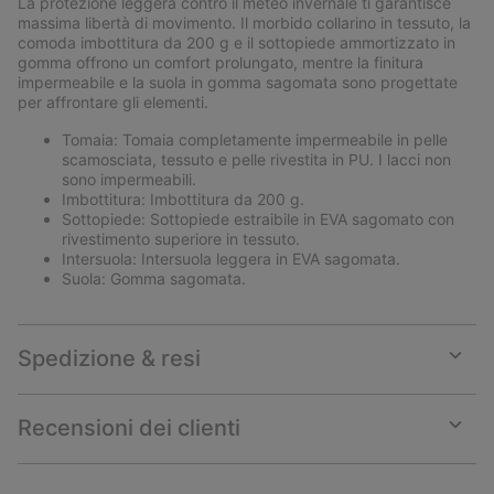
La protezione leggera contro il meteo invernale ti garantisce
sectio
massima libertà di movimento. Il morbido collarino in tessuto, la
comoda imbottitura da 200 g e il sottopiede ammortizzato in
gomma offrono un comfort prolungato, mentre la finitura
impermeabile e la suola in gomma sagomata sono progettate
per affrontare gli elementi.
Tomaia: Tomaia completamente impermeabile in pelle
scamosciata, tessuto e pelle rivestita in PU. I lacci non
sono impermeabili.
Imbottitura: Imbottitura da 200 g.
Sottopiede: Sottopiede estraibile in EVA sagomato con
rivestimento superiore in tessuto.
Intersuola: Intersuola leggera in EVA sagomata.
Suola: Gomma sagomata.
Spedizione & resi
Expan
or
collap
Recensioni dei clienti
sectio
Expan
or
collap