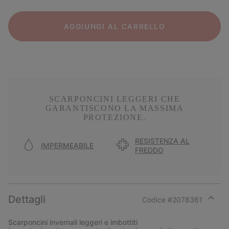
AGGIUNGI AL CARRELLO
SCARPONCINI LEGGERI CHE
GARANTISCONO LA MASSIMA
PROTEZIONE.
RESISTENZA AL
IMPERMEABILE
FREDDO
Dettagli
Codice #
2078361
Expan
or
Scarponcini invernali leggeri e imbottiti
collap