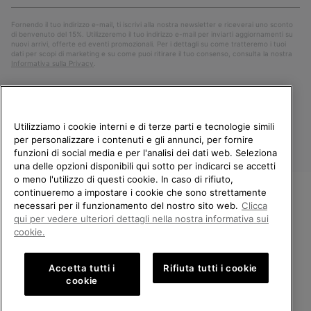
mail
Iscri
Fornendo il tuo indirizzo e-mail, ti iscrivi alla nostra newsletter e riceverai uno sconto
di benvenuto del 15%. Utilizzeremo il tuo indirizzo e-mail per inviarti aggiornamenti su
nuovi arrivi, offerte ed eventi promozionali. Per i dettagli su come tratteremo i tuoi
dati per scopi di marketing e su come puoi ritirare il tuo consenso, consulta la nostra
Informativa sulla Privacy
.
Utilizziamo i cookie interni e di terze parti e tecnologie simili
per personalizzare i contenuti e gli annunci, per fornire
funzioni di social media e per l'analisi dei dati web. Seleziona
una delle opzioni disponibili qui sotto per indicarci se accetti
o meno l'utilizzo di questi cookie. In caso di rifiuto,
continueremo a impostare i cookie che sono strettamente
Italia
necessari per il funzionamento del nostro sito web.
Clicca
BENVENUTO/A IN SOREL.
qui per vedere ulteriori dettagli nella nostra informativa sui
©
2026
Columbia Sportswear Company. Avenue des Morgines, 12 1213
SELEZIONA IL TUO PAESE DI
Petit-Lancy Switzerland. Tutti i diritti riservati.
cookie.
SPEDIZIONE.
Politica sulla privacy
Termini di utilizzo
Accetta tutti i
Rifiuta tutti i cookie
Shopping online disponibile
Condizioni Generali di Vendita
Garanzia
Cookies
Impressum
cookie
Public CBCR
United States
Shoppi