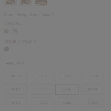
Colore:
Omega Taupe, Gum 17
170,00 €
Sale price:
Regular price:
101,99 €
170,00 €
Taglia:
39 EU
36 EU
36.5 EU
37 EU
37.5 EU
38 EU
38.5 EU
39 EU
39.5 EU
40 EU
40.5 EU
41 EU
41.5 EU