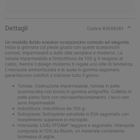
Dettagli
Codice #
2088281
Expan
or
Un modello ibrido sneaker-scarponcino comodo ed elegante
collap
Inizia la giornata col piede giusto con questi scarponcini
sectio
comodi, impermeabili e dallo stile semplice e moderno. La
tomaia impermeabile e l’imbottitura da 100 g ti tengono al
caldo, mentre il design moderno ti regala uno stile di tendenza.
L’ntersuola ammortizzata e la suola in gomma sagomata
garantiscono comfort e trazione tutto il giorno.
Tomaia: Costruzione impermeabile, tomaia in pelle
scamosciata con bordo in gomma antigraffio. Colletto in
pelle pieno fiore con microperfezionamento. I lacci non
sono impermeabili.
Imbottitura: Imbottitura da 100 g.
Sottopiede: Sottopiede estraibile in EVA sagomato con
rivestimento superiore in micropile.
Intersuola: LIVELYFOAM™ leggera e sagomata. Intersuola
composta al 10% da Bloom, un materiale contenente
biomassa di alghe.