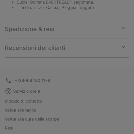
Suola: Gomma EVERTREAD™ sagomata.
Tipi di utilizzo: Casual, Pioggia Leggera
Spedizione & resi
Expan
or
collap
Recensioni dei clienti
sectio
Expan
or
collap
sectio
(+)390694804179
Servizio clienti
Modulo di contatto
Guida alle taglie
Guida alla cura delle scarpe
Resi