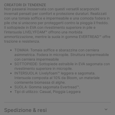
or
CREATORI DI TENDENZE
collap
Non passerai inosservata con questi versatili scarponcini
sectio
invernali pensati per comfort e protezione duraturi. Realizzati
con una tomaia soffice e impermeabile e una comoda fodera in
pile che si uniscono per proteggerti contro la pioggia il freddo.
Il sottopiede in EVA con rivestimento superiore in pile e
l’intersuola LIVELYFOAM™ offrono una morbida
ammortizzazione, mentre la suola in gomma EVERTREAD™ offre
trazione e resistenza.
TOMAIA: Tomaia soffice e sbarazzina con cerniera
asimmetrica. Fodera in micropile. Struttura impermeabile
con cerniera impermeabile
SOTTOPIEDE: Sottopiede estraibile in EVA sagomata con
rivestimento superiore in micropile.
INTERSUOLA: Livelyfoam™ leggera e sagomata.
Intersuola composta al 10% da Bloom, un materiale
contenente biomassa di alghe.
SUOLA: Gomma sagomata Evertread™.
Tipi di utilizzo: Casual, Pioggia Leggera
Spedizione & resi
Expan