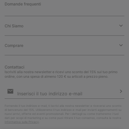
Domande frequenti
Chi Siamo
Comprare
Contattaci
Iscriviti alla nostra newsletter e ricevi uno sconto del 15% sul tuo primo
ordine, con una spesa di almeno 120 € su articoli a prezzo pieno.
Iscrizione
e-
mail
Iscri
Fornendo il tuo indirizzo e-mail, ti iscrivi alla nostra newsletter e riceverai uno sconto
di benvenuto del 15%. Utilizzeremo il tuo indirizzo e-mail per inviarti aggiornamenti su
nuovi arrivi, offerte ed eventi promozionali. Per i dettagli su come tratteremo i tuoi
dati per scopi di marketing e su come puoi ritirare il tuo consenso, consulta la nostra
Informativa sulla Privacy
.