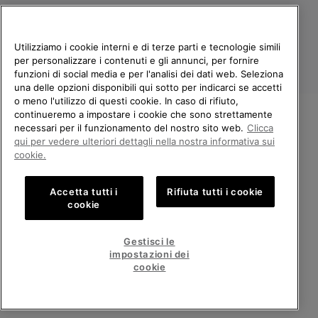
Utilizziamo i cookie interni e di terze parti e tecnologie simili
per personalizzare i contenuti e gli annunci, per fornire
funzioni di social media e per l'analisi dei dati web. Seleziona
una delle opzioni disponibili qui sotto per indicarci se accetti
o meno l'utilizzo di questi cookie. In caso di rifiuto,
continueremo a impostare i cookie che sono strettamente
Italia
necessari per il funzionamento del nostro sito web.
Clicca
BENVENUTO/A IN SOREL.
qui per vedere ulteriori dettagli nella nostra informativa sui
©
2026
Columbia Sportswear Company. Avenue des Morgines, 12 1213
SELEZIONA IL TUO PAESE DI
Petit-Lancy Switzerland. Tutti i diritti riservati.
cookie.
SPEDIZIONE.
Politica sulla privacy
Termini di utilizzo
Accetta tutti i
Rifiuta tutti i cookie
Shopping online disponibile
Condizioni Generali di Vendita
Garanzia
Cookies
Impressum
cookie
Public CBCR
United States
Shoppi
Gestisci le
online
impostazioni dei
Servizio clienti: Lun. - Ven. 9:00 - 13:00 & 14:00 - 18:00
disponib
Italy
Italia
Shoppi
(+)390694804179
cookie
online
disponib
VISUALIZZA TUTTI I PAESI