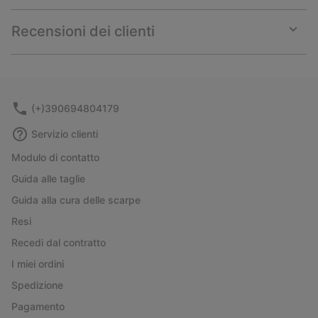
or
collap
Recensioni dei clienti
sectio
Expan
or
collap
sectio
(+)390694804179
Servizio clienti
Modulo di contatto
Guida alle taglie
Guida alla cura delle scarpe
Resi
Recedi dal contratto
I miei ordini
Spedizione
Pagamento