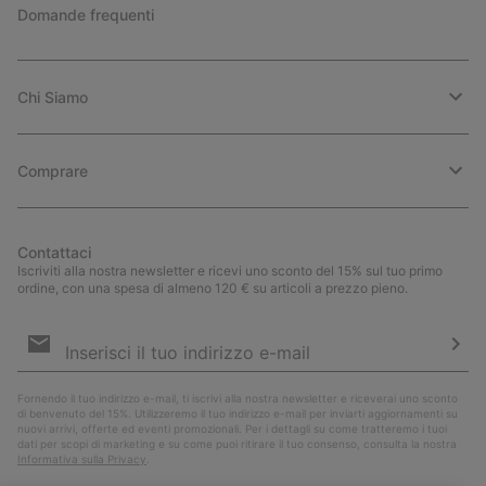
Domande frequenti
Chi Siamo
Comprare
Contattaci
Iscriviti alla nostra newsletter e ricevi uno sconto del 15% sul tuo primo
ordine, con una spesa di almeno 120 € su articoli a prezzo pieno.
Iscrizione
e-
mail
Iscri
Fornendo il tuo indirizzo e-mail, ti iscrivi alla nostra newsletter e riceverai uno sconto
di benvenuto del 15%. Utilizzeremo il tuo indirizzo e-mail per inviarti aggiornamenti su
nuovi arrivi, offerte ed eventi promozionali. Per i dettagli su come tratteremo i tuoi
dati per scopi di marketing e su come puoi ritirare il tuo consenso, consulta la nostra
Informativa sulla Privacy
.