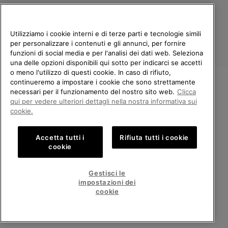
Utilizziamo i cookie interni e di terze parti e tecnologie simili
per personalizzare i contenuti e gli annunci, per fornire
funzioni di social media e per l'analisi dei dati web. Seleziona
una delle opzioni disponibili qui sotto per indicarci se accetti
o meno l'utilizzo di questi cookie. In caso di rifiuto,
continueremo a impostare i cookie che sono strettamente
Italia
necessari per il funzionamento del nostro sito web.
Clicca
BENVENUTO/A IN SOREL.
qui per vedere ulteriori dettagli nella nostra informativa sui
©
2026
Columbia Sportswear Company. Avenue des Morgines, 12 1213
SELEZIONA IL TUO PAESE DI
Petit-Lancy Switzerland. Tutti i diritti riservati.
cookie.
SPEDIZIONE.
Politica sulla privacy
Termini di utilizzo
Accetta tutti i
Rifiuta tutti i cookie
Shopping online disponibile
Condizioni Generali di Vendita
Garanzia
Cookies
Impressum
cookie
Public CBCR
United States
Shoppi
Gestisci le
online
impostazioni dei
Servizio clienti: Lun. - Ven. 9:00 - 13:00 & 14:00 - 18:00
disponib
Italy
Italia
Shoppi
(+)390694804179
cookie
online
disponib
VISUALIZZA TUTTI I PAESI