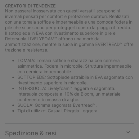
or
CREATORI DI TENDENZE
collap
Non passerai inosservata con questi versatili scarponcini
sectio
invernali pensati per comfort e protezione duraturi. Realizzati
con una tomaia soffice e impermeabile e una comoda fodera in
pile che si uniscono per proteggerti contro la pioggia il freddo.
Il sottopiede in EVA con rivestimento superiore in pile e
l’intersuola LIVELYFOAM™ offrono una morbida
ammortizzazione, mentre la suola in gomma EVERTREAD™ offre
trazione e resistenza.
TOMAIA: Tomaia soffice e sbarazzina con cerniera
asimmetrica. Fodera in micropile. Struttura impermeabile
con cerniera impermeabile
SOTTOPIEDE: Sottopiede estraibile in EVA sagomata con
rivestimento superiore in micropile.
INTERSUOLA: Livelyfoam™ leggera e sagomata.
Intersuola composta al 10% da Bloom, un materiale
contenente biomassa di alghe.
SUOLA: Gomma sagomata Evertread™.
Tipi di utilizzo: Casual, Pioggia Leggera
Spedizione & resi
Expan