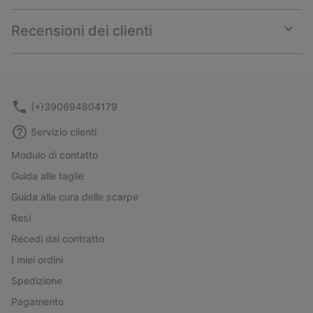
or
collap
Recensioni dei clienti
sectio
Expan
or
collap
sectio
(+)390694804179
Servizio clienti
Modulo di contatto
Guida alle taglie
Guida alla cura delle scarpe
Resi
Recedi dal contratto
I miei ordini
Spedizione
Pagamento