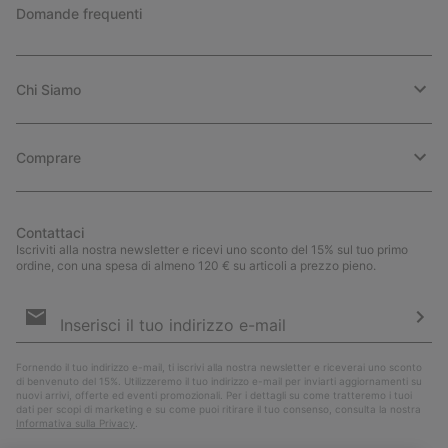
Domande frequenti
Chi Siamo
Comprare
Contattaci
Iscriviti alla nostra newsletter e ricevi uno sconto del 15% sul tuo primo
ordine, con una spesa di almeno 120 € su articoli a prezzo pieno.
Iscrizione
e-
mail
Iscri
Fornendo il tuo indirizzo e-mail, ti iscrivi alla nostra newsletter e riceverai uno sconto
di benvenuto del 15%. Utilizzeremo il tuo indirizzo e-mail per inviarti aggiornamenti su
nuovi arrivi, offerte ed eventi promozionali. Per i dettagli su come tratteremo i tuoi
dati per scopi di marketing e su come puoi ritirare il tuo consenso, consulta la nostra
Informativa sulla Privacy
.