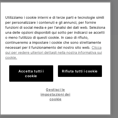
Utilizziamo i cookie interni e di terze parti e tecnologie simili
per personalizzare i contenuti e gli annunci, per fornire
funzioni di social media e per l'analisi dei dati web. Seleziona
una delle opzioni disponibili qui sotto per indicarci se accetti
o meno l'utilizzo di questi cookie. In caso di rifiuto,
continueremo a impostare i cookie che sono strettamente
Italia
necessari per il funzionamento del nostro sito web.
Clicca
BENVENUTO/A IN SOREL.
qui per vedere ulteriori dettagli nella nostra informativa sui
©
2026
Columbia Sportswear Company. Avenue des Morgines, 12 1213
SELEZIONA IL TUO PAESE DI
Petit-Lancy Switzerland. Tutti i diritti riservati.
cookie.
SPEDIZIONE.
Politica sulla privacy
Termini di utilizzo
Accetta tutti i
Rifiuta tutti i cookie
Shopping online disponibile
Condizioni Generali di Vendita
Garanzia
Cookies
Impressum
cookie
Public CBCR
United States
Shoppi
Gestisci le
online
impostazioni dei
Servizio clienti: Lun. - Ven. 9:00 - 13:00 & 14:00 - 18:00
disponib
Italy
Italia
Shoppi
(+)390694804179
cookie
online
disponib
VISUALIZZA TUTTI I PAESI