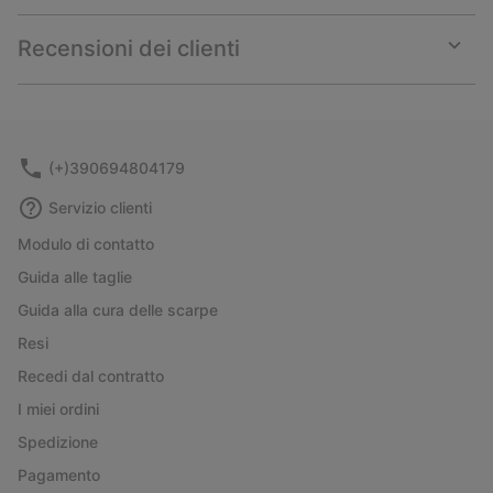
or
collap
Recensioni dei clienti
sectio
Expan
or
collap
sectio
(+)390694804179
Servizio clienti
Modulo di contatto
Guida alle taglie
Guida alla cura delle scarpe
Resi
Recedi dal contratto
I miei ordini
Spedizione
Pagamento