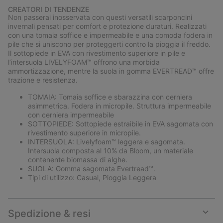
or
CREATORI DI TENDENZE
collap
Non passerai inosservata con questi versatili scarponcini
sectio
invernali pensati per comfort e protezione duraturi. Realizzati
con una tomaia soffice e impermeabile e una comoda fodera in
pile che si uniscono per proteggerti contro la pioggia il freddo.
Il sottopiede in EVA con rivestimento superiore in pile e
l’intersuola LIVELYFOAM™ offrono una morbida
ammortizzazione, mentre la suola in gomma EVERTREAD™ offre
trazione e resistenza.
TOMAIA: Tomaia soffice e sbarazzina con cerniera
asimmetrica. Fodera in micropile. Struttura impermeabile
con cerniera impermeabile
SOTTOPIEDE: Sottopiede estraibile in EVA sagomata con
rivestimento superiore in micropile.
INTERSUOLA: Livelyfoam™ leggera e sagomata.
Intersuola composta al 10% da Bloom, un materiale
contenente biomassa di alghe.
SUOLA: Gomma sagomata Evertread™.
Tipi di utilizzo: Casual, Pioggia Leggera
Spedizione & resi
Expan