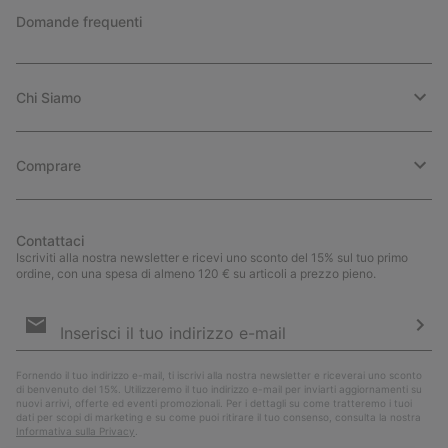
Domande frequenti
Chi Siamo
Comprare
Contattaci
Iscriviti alla nostra newsletter e ricevi uno sconto del 15% sul tuo primo
ordine, con una spesa di almeno 120 € su articoli a prezzo pieno.
Iscrizione
e-
mail
Iscri
Fornendo il tuo indirizzo e-mail, ti iscrivi alla nostra newsletter e riceverai uno sconto
di benvenuto del 15%. Utilizzeremo il tuo indirizzo e-mail per inviarti aggiornamenti su
nuovi arrivi, offerte ed eventi promozionali. Per i dettagli su come tratteremo i tuoi
dati per scopi di marketing e su come puoi ritirare il tuo consenso, consulta la nostra
Informativa sulla Privacy
.