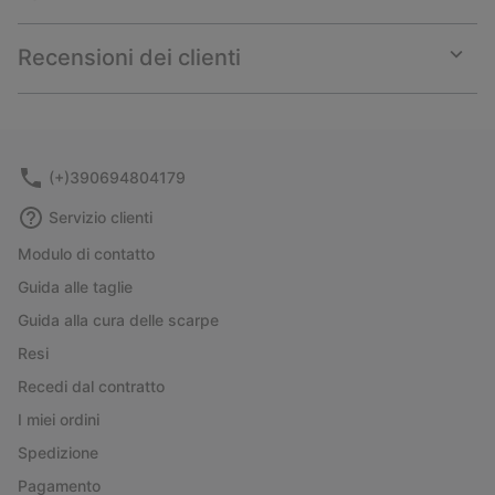
Expan
or
collap
Recensioni dei clienti
sectio
Expan
or
collap
sectio
(+)390694804179
Servizio clienti
Modulo di contatto
Guida alle taglie
Guida alla cura delle scarpe
Resi
Recedi dal contratto
I miei ordini
Spedizione
Pagamento