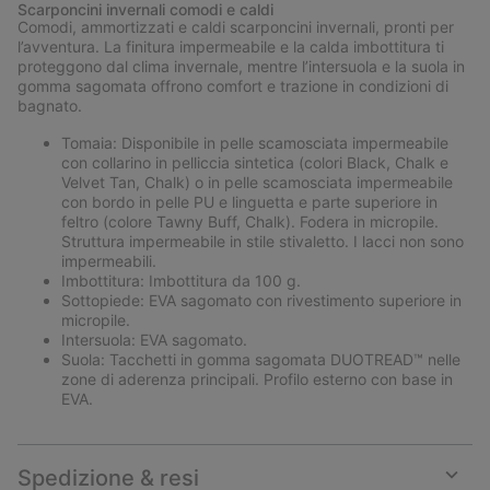
Scarponcini invernali comodi e caldi
collap
Comodi, ammortizzati e caldi scarponcini invernali, pronti per
sectio
l’avventura. La finitura impermeabile e la calda imbottitura ti
proteggono dal clima invernale, mentre l’intersuola e la suola in
gomma sagomata offrono comfort e trazione in condizioni di
bagnato.
Tomaia: Disponibile in pelle scamosciata impermeabile
con collarino in pelliccia sintetica (colori Black, Chalk e
Velvet Tan, Chalk) o in pelle scamosciata impermeabile
con bordo in pelle PU e linguetta e parte superiore in
feltro (colore Tawny Buff, Chalk). Fodera in micropile.
Struttura impermeabile in stile stivaletto. I lacci non sono
impermeabili.
Imbottitura: Imbottitura da 100 g.
Sottopiede: EVA sagomato con rivestimento superiore in
micropile.
Intersuola: EVA sagomato.
Suola: Tacchetti in gomma sagomata DUOTREAD™ nelle
zone di aderenza principali. Profilo esterno con base in
EVA.
Spedizione & resi