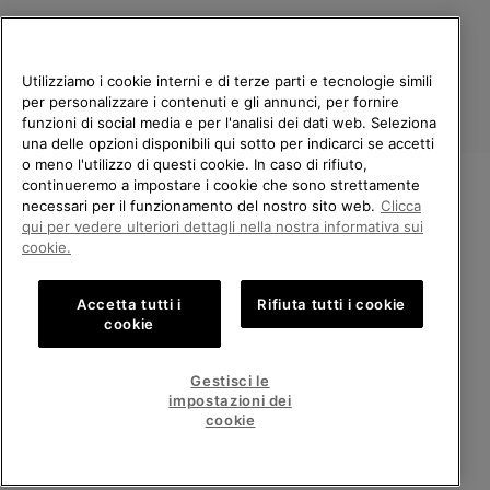
Utilizziamo i cookie interni e di terze parti e tecnologie simili
per personalizzare i contenuti e gli annunci, per fornire
funzioni di social media e per l'analisi dei dati web. Seleziona
una delle opzioni disponibili qui sotto per indicarci se accetti
o meno l'utilizzo di questi cookie. In caso di rifiuto,
continueremo a impostare i cookie che sono strettamente
Italia
necessari per il funzionamento del nostro sito web.
Clicca
BENVENUTO/A IN SOREL.
qui per vedere ulteriori dettagli nella nostra informativa sui
©
2026
Columbia Sportswear Company. Avenue des Morgines, 12 1213
SELEZIONA IL TUO PAESE DI
Petit-Lancy Switzerland. Tutti i diritti riservati.
cookie.
SPEDIZIONE.
Politica sulla privacy
Termini di utilizzo
Accetta tutti i
Rifiuta tutti i cookie
Shopping online disponibile
Condizioni Generali di Vendita
Garanzia
Cookies
Impressum
cookie
Public CBCR
United States
Shoppi
Gestisci le
online
impostazioni dei
Servizio clienti: Lun. - Ven. 9:00 - 13:00 & 14:00 - 18:00
disponib
Italy
Italia
Shoppi
(+)390694804179
cookie
online
disponib
VISUALIZZA TUTTI I PAESI