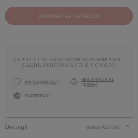
AGGIUNGI AL CARRELLO
CLASSICI SCARPONCINI IMPERMEABILI
CALDI, PERFORMANTI E COMODI.
RESISTENZA AL
WATERPROTECT
FREDDO
DUOTREAD™
Dettagli
Codice #
2077951
Expan
or