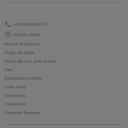
or
collap
sectio
(+)390694804179
Servizio clienti
Modulo di contatto
Guida alle taglie
Guida alla cura delle scarpe
Resi
Recedi dal contratto
I miei ordini
Spedizione
Pagamento
Domande frequenti