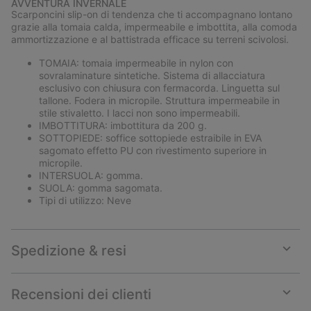
AVVENTURA INVERNALE
collap
Scarponcini slip-on di tendenza che ti accompagnano lontano
sectio
grazie alla tomaia calda, impermeabile e imbottita, alla comoda
ammortizzazione e al battistrada efficace su terreni scivolosi.
TOMAIA: tomaia impermeabile in nylon con
sovralaminature sintetiche. Sistema di allacciatura
esclusivo con chiusura con fermacorda. Linguetta sul
tallone. Fodera in micropile. Struttura impermeabile in
stile stivaletto. I lacci non sono impermeabili.
IMBOTTITURA: imbottitura da 200 g.
SOTTOPIEDE: soffice sottopiede estraibile in EVA
sagomato effetto PU con rivestimento superiore in
micropile.
INTERSUOLA: gomma.
SUOLA: gomma sagomata.
Tipi di utilizzo: Neve
Spedizione & resi
Expan
or
collap
Recensioni dei clienti
sectio
Expan