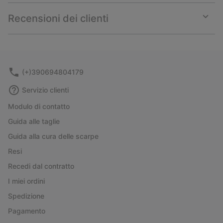
or
collap
Recensioni dei clienti
sectio
Expan
or
collap
sectio
(+)390694804179
Servizio clienti
Modulo di contatto
Guida alle taglie
Guida alla cura delle scarpe
Resi
Recedi dal contratto
I miei ordini
Spedizione
Pagamento