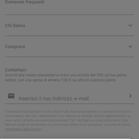
Domande frequenti
Chi Siamo
Comprare
Contattaci
Iscriviti alla nostra newsletter e ricevi uno sconto del 15% sul tuo primo
ordine, con una spesa di almeno 120 € su articoli a prezzo pieno.
Iscrizione
e-
mail
Iscri
Fornendo il tuo indirizzo e-mail, ti iscrivi alla nostra newsletter e riceverai uno sconto
di benvenuto del 15%. Utilizzeremo il tuo indirizzo e-mail per inviarti aggiornamenti su
nuovi arrivi, offerte ed eventi promozionali. Per i dettagli su come tratteremo i tuoi
dati per scopi di marketing e su come puoi ritirare il tuo consenso, consulta la nostra
Informativa sulla Privacy
.