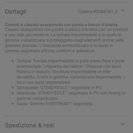
Dettagli
Codice #
2088161_S
Expan
or
Comodi e classici scarponcini con punta a becco d'anatra
collap
Classici scarponcini con punta a becco d’anatra con un comfort
sectio
e uno stile più moderni. La tomaia impermeabile e lo scafo in
gomma vulcanizzata ti proteggono dagli elementi anche nelle
giornate piovose. L’intersuola ammortizzata e la suola in
gomma sagomata offrono comfort e aderenza.
Tomaia: Tomaia impermeabile in pelle pieno fiore e pelle
scamosciata. Linguetta del tallone. Chiusura con lacci.
Fodera in tessuto. Struttura impermeabile in stile
stivaletto. Scafo in gomma vulcanizzata impermeabile. I
lacci non sono impermeabili.
Sottopiede: STEADYSOLE™ sagomata in PU.
Intersuola: STEADYSOLE™ sagomata in PU con foxing in
gomma vulcanizzata.
Suola: Gomma EVERTREAD™ sagomata.
Spedizione & resi
Expan