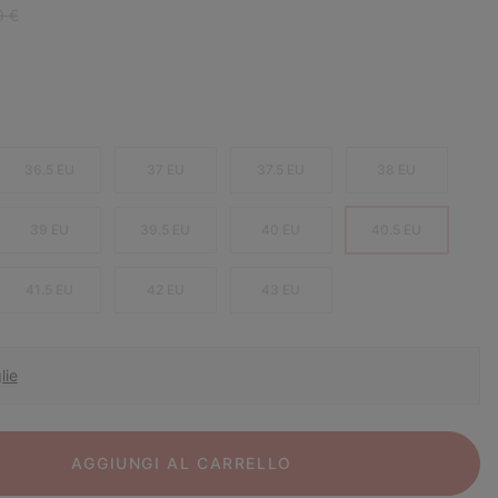
r price:
0 €
36.5 EU
37 EU
37.5 EU
38 EU
39 EU
39.5 EU
40 EU
40.5 EU
41.5 EU
42 EU
43 EU
lie
AGGIUNGI AL CARRELLO