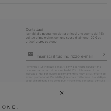
or
collap
sectio
Contattaci
Iscriviti alla nostra newsletter e ricevi uno sconto del 15%
sul tuo primo ordine, con una spesa di almeno 120 € su
articoli a prezzo pieno.
Iscrizione
e-
mail
Iscri
Fornendo il tuo indirizzo e-mail, ti iscrivi alla nostra newsletter e
riceverai uno sconto di benvenuto del 15%. Utilizzeremo il tuo
indirizzo e-mail per inviarti aggiornamenti su nuovi arrivi, offerte ed
eventi promozionali. Per i dettagli su come tratteremo i tuoi dati per
scopi di marketing e su come puoi ritirare il tuo consenso, consulta
la nostra
Informativa sulla Privacy
.
IONE.