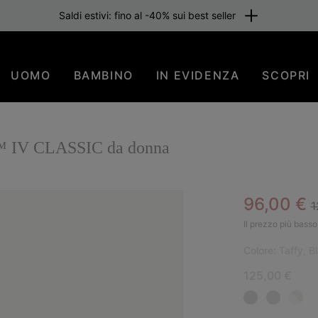
Saldi estivi: fino al -40% sui best seller
UOMO
BAMBINO
IN EVIDENZA
SCOPRI
™ IV CLASSIC da donna
R
Sale pric
96,00 €
1
NUO
Il prezzo più basso 
Colore:
Taffy, B
125,00 €