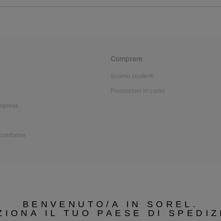
Comprare
Sconto studenti
Promozioni in corso
impresa
 conforme
BENVENUTO/A IN SOREL.
ZIONA IL TUO PAESE DI SPEDIZ