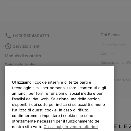
Chi Siamo
(+)390694804179
La nostra storia
Servizio clienti
Carriera
Modulo di contatto
Responsabilita D'
Guida alle taglie
Stampa
Guida alla cura delle scarpe
Accessibilità: Non
Resi
Utilizziamo i cookie interni e di terze parti e
tecnologie simili per personalizzare i contenuti e gli
Recedi dal contratto
annunci, per fornire funzioni di social media e per
l'analisi dei dati web. Seleziona una delle opzioni
I miei ordini
disponibili qui sotto per indicarci se accetti o meno
Spedizione
l'utilizzo di questi cookie. In caso di rifiuto,
continueremo a impostare i cookie che sono
Pagamento
strettamente necessari per il funzionamento del
Domande frequenti
SELE
nostro sito web.
Clicca qui per vedere ulteriori