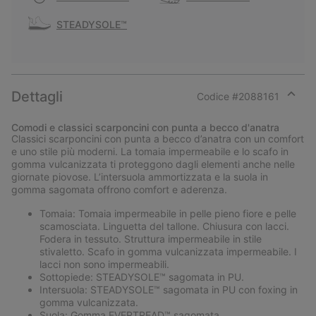
STEADYSOLE™
Dettagli
Codice #
2088161
Expan
or
Comodi e classici scarponcini con punta a becco d'anatra
collap
Classici scarponcini con punta a becco d’anatra con un comfort
sectio
e uno stile più moderni. La tomaia impermeabile e lo scafo in
gomma vulcanizzata ti proteggono dagli elementi anche nelle
giornate piovose. L’intersuola ammortizzata e la suola in
gomma sagomata offrono comfort e aderenza.
Tomaia: Tomaia impermeabile in pelle pieno fiore e pelle
scamosciata. Linguetta del tallone. Chiusura con lacci.
Fodera in tessuto. Struttura impermeabile in stile
stivaletto. Scafo in gomma vulcanizzata impermeabile. I
lacci non sono impermeabili.
Sottopiede: STEADYSOLE™ sagomata in PU.
Intersuola: STEADYSOLE™ sagomata in PU con foxing in
gomma vulcanizzata.
Suola: Gomma EVERTREAD™ sagomata.