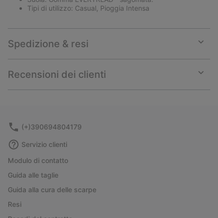
Tipi di utilizzo: Casual, Pioggia Intensa
Spedizione & resi
Expan
or
collap
Recensioni dei clienti
sectio
Expan
or
collap
sectio
(+)390694804179
Servizio clienti
Modulo di contatto
Guida alle taglie
Guida alla cura delle scarpe
Resi