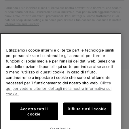
Fornendo il tuo indirizzo e-mail, ti iscrivi alla nostra newsletter e riceverai uno sconto
di benvenuto del 15%. Utilizzeremo il tuo indirizzo e-mail per inviarti aggiornamenti su
nuovi arrivi, offerte ed eventi promozionali. Per i dettagli su come tratteremo i tuoi
dati per scopi di marketing e su come puoi ritirare il tuo consenso, consulta la nostra
Informativa sulla Privacy
.
Utilizziamo i cookie interni e di terze parti e tecnologie simili
per personalizzare i contenuti e gli annunci, per fornire
funzioni di social media e per l'analisi dei dati web. Seleziona
una delle opzioni disponibili qui sotto per indicarci se accetti
o meno l'utilizzo di questi cookie. In caso di rifiuto,
continueremo a impostare i cookie che sono strettamente
Italia
necessari per il funzionamento del nostro sito web.
Clicca
BENVENUTO/A IN SOREL.
qui per vedere ulteriori dettagli nella nostra informativa sui
©
2026
Columbia Sportswear Company. Avenue des Morgines, 12 1213
SELEZIONA IL TUO PAESE DI
cookie.
Petit-Lancy Switzerland. Tutti i diritti riservati.
SPEDIZIONE.
Politica sulla privacy
Termini di utilizzo
Accetta tutti i
Rifiuta tutti i cookie
Shopping online disponibile
Condizioni Generali di Vendita
Garanzia
Cookies
Impressum
cookie
Public CBCR
United States
Shoppi