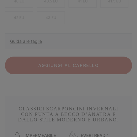
40 EU
40.5 EU
41 EU
41.5 EU
42 EU
43 EU
Guida alle taglie
AGGIUNGI AL CARRELLO
CLASSICI SCARPONCINI INVERNALI
CON PUNTA A BECCO D’ANATRA E
DALLO STILE MODERNO E URBANO.
IMPERMEABILE
EVERTREAD™