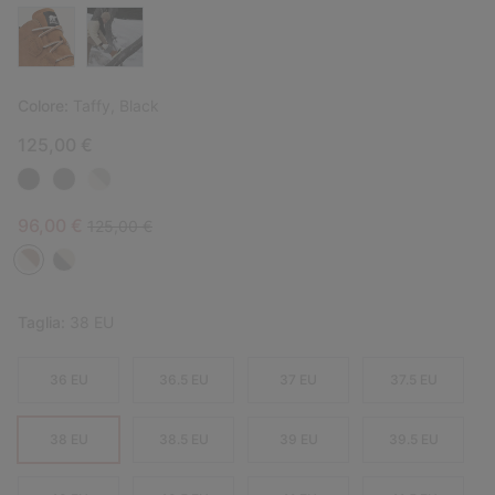
Colore:
Taffy, Black
125,00 €
Sale price:
Regular price:
96,00 €
125,00 €
Taglia:
38 EU
36 EU
36.5 EU
37 EU
37.5 EU
38 EU
38.5 EU
39 EU
39.5 EU