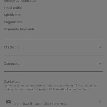
Recedi dal contratto
I miei ordini
Spedizione
Pagamento
Domande frequenti
Chi Siamo
Comprare
Contattaci
Iscriviti alla nostra newsletter e ricevi uno sconto del 15% sul tuo primo
ordine, con una spesa di almeno 120 € su articoli a prezzo pieno.
Iscrizione
e-
mail
Iscri