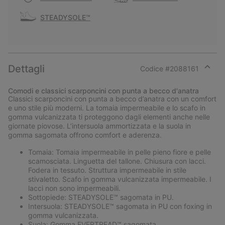
STEADYSOLE™
Dettagli
Codice #
2088161
Expan
or
Comodi e classici scarponcini con punta a becco d'anatra
collap
Classici scarponcini con punta a becco d’anatra con un comfort
sectio
e uno stile più moderni. La tomaia impermeabile e lo scafo in
gomma vulcanizzata ti proteggono dagli elementi anche nelle
giornate piovose. L’intersuola ammortizzata e la suola in
gomma sagomata offrono comfort e aderenza.
Tomaia: Tomaia impermeabile in pelle pieno fiore e pelle
scamosciata. Linguetta del tallone. Chiusura con lacci.
Fodera in tessuto. Struttura impermeabile in stile
stivaletto. Scafo in gomma vulcanizzata impermeabile. I
lacci non sono impermeabili.
Sottopiede: STEADYSOLE™ sagomata in PU.
Intersuola: STEADYSOLE™ sagomata in PU con foxing in
gomma vulcanizzata.
Suola: Gomma EVERTREAD™ sagomata.