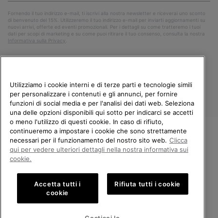
Fornendo il tuo indirizzo e-mail, ti iscrivi alla nostra newsletter e riceverai uno sconto
di benvenuto del 15%. Utilizzeremo il tuo indirizzo e-mail per inviarti aggiornamenti su
nuovi arrivi, offerte ed eventi promozionali. Per i dettagli su come tratteremo i tuoi
dati per scopi di marketing e su come puoi ritirare il tuo consenso, consulta la nostra
Informativa sulla Privacy
.
Utilizziamo i cookie interni e di terze parti e tecnologie simili
per personalizzare i contenuti e gli annunci, per fornire
funzioni di social media e per l'analisi dei dati web. Seleziona
una delle opzioni disponibili qui sotto per indicarci se accetti
o meno l'utilizzo di questi cookie. In caso di rifiuto,
continueremo a impostare i cookie che sono strettamente
Italia
necessari per il funzionamento del nostro sito web.
Clicca
BENVENUTO/A IN SOREL.
qui per vedere ulteriori dettagli nella nostra informativa sui
©
2026
Columbia Sportswear Company. Avenue des Morgines, 12 1213
SELEZIONA IL TUO PAESE DI
cookie.
Petit-Lancy Switzerland. Tutti i diritti riservati.
SPEDIZIONE.
Politica sulla privacy
Termini di utilizzo
Accetta tutti i
Rifiuta tutti i cookie
Shopping online disponibile
Condizioni Generali di Vendita
Garanzia
Cookies
Impressum
cookie
Public CBCR
United States
Shoppi