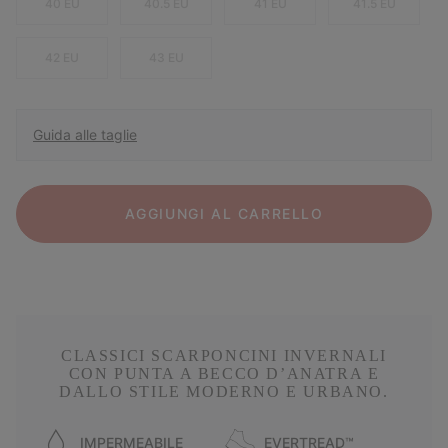
40 EU
40.5 EU
41 EU
41.5 EU
42 EU
43 EU
Guida alle taglie
AGGIUNGI AL CARRELLO
CLASSICI SCARPONCINI INVERNALI
CON PUNTA A BECCO D’ANATRA E
DALLO STILE MODERNO E URBANO.
IMPERMEABILE
EVERTREAD™