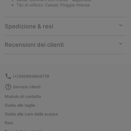
Tipi di utilizzo: Casual, Pioggia Intensa
Spedizione & resi
Expan
or
collap
Recensioni dei clienti
sectio
Expan
or
collap
sectio
(+)390694804179
Servizio clienti
Modulo di contatto
Guida alle taglie
Guida alla cura delle scarpe
Resi