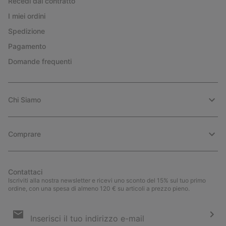
Recedi dal contratto
I miei ordini
Spedizione
Pagamento
Domande frequenti
Chi Siamo
Comprare
Contattaci
Iscriviti alla nostra newsletter e ricevi uno sconto del 15% sul tuo primo
ordine, con una spesa di almeno 120 € su articoli a prezzo pieno.
Iscrizione
e-
mail
Iscri