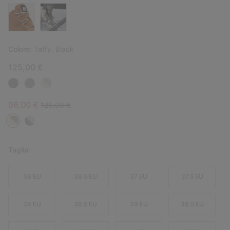
Colore:
Taffy, Black
125,00 €
Sale price:
Regular price:
96,00 €
125,00 €
Taglia:
36 EU
36.5 EU
37 EU
37.5 EU
38 EU
38.5 EU
39 EU
39.5 EU