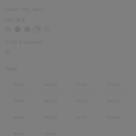
Colore:
Taffy, Black
135,00 €
Sale price:
Regular price:
81,00 €
135,00 €
Taglia:
36 EU
36.5 EU
37 EU
37.5 EU
38 EU
38.5 EU
39 EU
39.5 EU
40 EU
40.5 EU
41 EU
41.5 EU
42 EU
43 EU