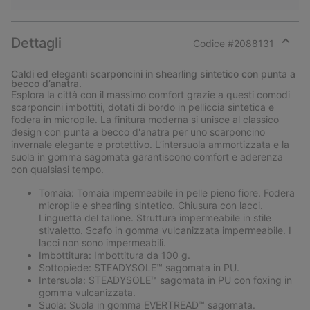
Dettagli
Codice #
2088131
Expan
or
Caldi ed eleganti scarponcini in shearling sintetico con punta a
collap
becco d’anatra.
sectio
Esplora la città con il massimo comfort grazie a questi comodi
scarponcini imbottiti, dotati di bordo in pelliccia sintetica e
fodera in micropile. La finitura moderna si unisce al classico
design con punta a becco d'anatra per uno scarponcino
invernale elegante e protettivo. L’intersuola ammortizzata e la
suola in gomma sagomata garantiscono comfort e aderenza
con qualsiasi tempo.
Tomaia: Tomaia impermeabile in pelle pieno fiore. Fodera
micropile e shearling sintetico. Chiusura con lacci.
Linguetta del tallone. Struttura impermeabile in stile
stivaletto. Scafo in gomma vulcanizzata impermeabile. I
lacci non sono impermeabili.
Imbottitura: Imbottitura da 100 g.
Sottopiede: STEADYSOLE™ sagomata in PU.
Intersuola: STEADYSOLE™ sagomata in PU con foxing in
gomma vulcanizzata.
Suola: Suola in gomma EVERTREAD™ sagomata.