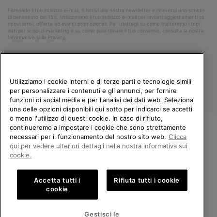
Fornendo il tuo indirizzo e-mail, ti iscrivi alla nostra newsletter e riceverai uno sconto
di benvenuto del 15%. Utilizzeremo il tuo indirizzo e-mail per inviarti aggiornamenti su
nuovi arrivi, offerte ed eventi promozionali. Per i dettagli su come tratteremo i tuoi
dati per scopi di marketing e su come puoi ritirare il tuo consenso, consulta la nostra
Informativa sulla Privacy
.
Utilizziamo i cookie interni e di terze parti e tecnologie simili
per personalizzare i contenuti e gli annunci, per fornire
funzioni di social media e per l'analisi dei dati web. Seleziona
una delle opzioni disponibili qui sotto per indicarci se accetti
o meno l'utilizzo di questi cookie. In caso di rifiuto,
continueremo a impostare i cookie che sono strettamente
Italia
necessari per il funzionamento del nostro sito web.
Clicca
BENVENUTO/A IN SOREL.
qui per vedere ulteriori dettagli nella nostra informativa sui
©
2026
Columbia Sportswear Company. Avenue des Morgines, 12 1213
SELEZIONA IL TUO PAESE DI
Petit-Lancy Switzerland. Tutti i diritti riservati.
cookie.
SPEDIZIONE.
Politica sulla privacy
Termini di utilizzo
Accetta tutti i
Rifiuta tutti i cookie
Shopping online disponibile
Condizioni Generali di Vendita
Garanzia
Cookies
Impressum
cookie
Public CBCR
United States
Shoppi
Gestisci le