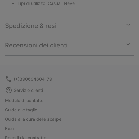
Tipi di utilizzo: Casual, Neve
Spedizione & resi
Expan
or
collap
Recensioni dei clienti
sectio
Expan
or
collap
sectio
(+)390694804179
Servizio clienti
Modulo di contatto
Guida alle taglie
Guida alla cura delle scarpe
Resi
Recedi dal contratto