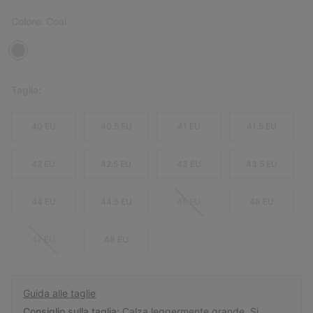
Colore:
Coal
Taglia:
40 EU
40.5 EU
41 EU
41.5 EU
42 EU
42.5 EU
43 EU
43.5 EU
44 EU
44.5 EU
45 EU
46 EU
47 EU
48 EU
Guida alle taglie
Consiglio sulla taglia:
Calza leggermente grande. Si