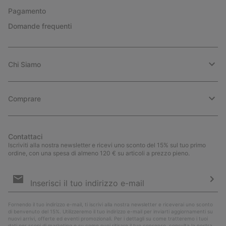
Pagamento
Domande frequenti
Chi Siamo
Comprare
Contattaci
Iscriviti alla nostra newsletter e ricevi uno sconto del 15% sul tuo primo
ordine, con una spesa di almeno 120 € su articoli a prezzo pieno.
Iscrizione
e-
mail
Iscri
Fornendo il tuo indirizzo e-mail, ti iscrivi alla nostra newsletter e riceverai uno sconto
di benvenuto del 15%. Utilizzeremo il tuo indirizzo e-mail per inviarti aggiornamenti su
nuovi arrivi, offerte ed eventi promozionali. Per i dettagli su come tratteremo i tuoi
dati per scopi di marketing e su come puoi ritirare il tuo consenso, consulta la nostra