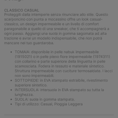
Expan
or
CLASSICO CASUAL
collap
Proteggiti dalla intemperie senza rinunciare allo stile. Questo
sectio
scarponcino con punta a mocassino offre un look casual-
classico, un design impermeabile e un livello di comfort
paragonabile a quello di una sneaker, che ti accompagnerà a
ogni passo. Aggiungi una suola in gomma sagomata ad alta
trazione e avrai un modello indispensabile, che non potrà
mancare nel tuo guardaroba.
TOMAIA: disponibile in pelle nabuk impermeabile
(1915021) o in pelle pieno fiore impermeabile (1974311)
con collarino e parte superiore della linguetta in pelle
scamosciata. Fodera in tessuto e materiale sintetico.
Struttura impermeabile con cuciture termosaldate. I lacci
non sono impermeabili.
SOTTOPIEDE: in EVA stampato estraibile, rivestimento
superiore sintetico.
INTERSUOLA: intersuola in EVA stampato su tutta la
lunghezza.
SUOLA: suola in gomma stampata.
Tipi di utilizzo: Casual, Pioggia Leggera