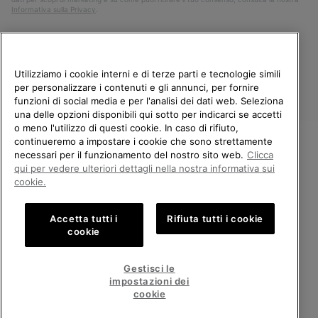
Informativa sulla Privacy
.
Utilizziamo i cookie interni e di terze parti e tecnologie simili
per personalizzare i contenuti e gli annunci, per fornire
funzioni di social media e per l'analisi dei dati web. Seleziona
una delle opzioni disponibili qui sotto per indicarci se accetti
o meno l'utilizzo di questi cookie. In caso di rifiuto,
continueremo a impostare i cookie che sono strettamente
Italia
necessari per il funzionamento del nostro sito web.
Clicca
BENVENUTO/A IN SOREL.
qui per vedere ulteriori dettagli nella nostra informativa sui
©
2026
Columbia Sportswear Company. Avenue des Morgines, 12 1213
SELEZIONA IL TUO PAESE DI
Petit-Lancy Switzerland. Tutti i diritti riservati.
cookie.
SPEDIZIONE.
Politica sulla privacy
Termini di utilizzo
Accetta tutti i
Rifiuta tutti i cookie
Shopping online disponibile
Condizioni Generali di Vendita
Garanzia
Cookies
Impressum
cookie
Public CBCR
United States
Shoppi
Gestisci le
online
impostazioni dei
Servizio clienti: Lun. - Ven. 9:00 - 13:00 & 14:00 - 18:00
disponib
Italy
Italia
Shoppi
(+)390694804179
cookie
online