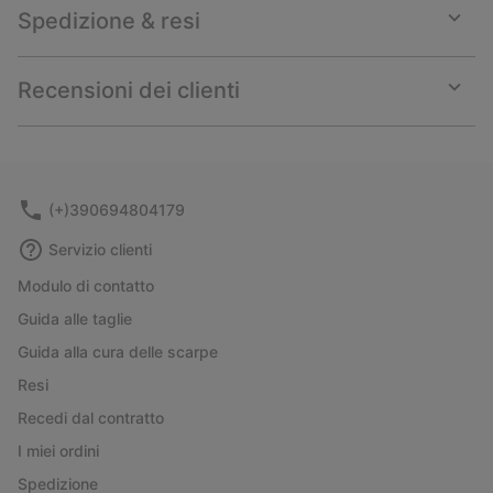
Spedizione & resi
Expan
or
collap
Recensioni dei clienti
sectio
Expan
or
collap
sectio
(+)390694804179
Servizio clienti
Modulo di contatto
Guida alle taglie
Guida alla cura delle scarpe
Resi
Recedi dal contratto
I miei ordini
Spedizione