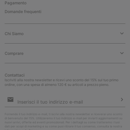
Pagamento
Domande frequenti
Chi Siamo
Comprare
Contattaci
Iscriviti alla nostra newsletter e ricevi uno sconto del 15% sul tuo primo
ordine, con una spesa di almeno 120 € su articoli a prezzo pieno.
Iscrizione
e-
mail
Iscri
Fornendo il tuo indirizzo e-mail, ti iscrivi alla nostra newsletter e riceverai uno sconto
di benvenuto del 15%. Utilizzeremo il tuo indirizzo e-mail per inviarti aggiornamenti su
nuovi arrivi, offerte ed eventi promozionali. Per i dettagli su come tratteremo i tuoi
dati per scopi di marketing e su come puoi ritirare il tuo consenso, consulta la nostra