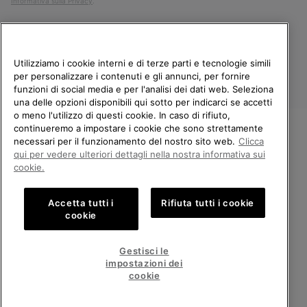
Informativa sulla Privacy
.
Utilizziamo i cookie interni e di terze parti e tecnologie simili
per personalizzare i contenuti e gli annunci, per fornire
funzioni di social media e per l'analisi dei dati web. Seleziona
una delle opzioni disponibili qui sotto per indicarci se accetti
o meno l'utilizzo di questi cookie. In caso di rifiuto,
continueremo a impostare i cookie che sono strettamente
Italia
necessari per il funzionamento del nostro sito web.
Clicca
BENVENUTO/A IN SOREL.
qui per vedere ulteriori dettagli nella nostra informativa sui
©
2026
Columbia Sportswear Company. Avenue des Morgines, 12 1213
SELEZIONA IL TUO PAESE DI
Petit-Lancy Switzerland. Tutti i diritti riservati.
cookie.
SPEDIZIONE.
Politica sulla privacy
Termini di utilizzo
Accetta tutti i
Rifiuta tutti i cookie
Shopping online disponibile
Condizioni Generali di Vendita
Garanzia
Cookies
Impressum
cookie
Public CBCR
United States
Shoppi
Gestisci le
online
impostazioni dei
Servizio clienti: Lun. - Ven. 9:00 - 13:00 & 14:00 - 18:00
disponib
Italy
Italia
Shoppi
(+)390694804179
cookie
online
disponib