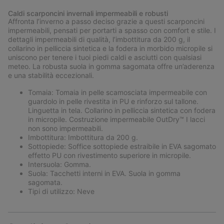
or
Caldi scarponcini invernali impermeabili e robusti
collap
Affronta l’inverno a passo deciso grazie a questi scarponcini
sectio
impermeabili, pensati per portarti a spasso con comfort e stile. I
dettagli impermeabili di qualità, l’imbottitura da 200 g, il
collarino in pelliccia sintetica e la fodera in morbido micropile si
uniscono per tenere i tuoi piedi caldi e asciutti con qualsiasi
meteo. La robusta suola in gomma sagomata offre un’aderenza
e una stabilità eccezionali.
Tomaia: Tomaia in pelle scamosciata impermeabile con
guardolo in pelle rivestita in PU e rinforzo sul tallone.
Linguetta in tela. Collarino in pelliccia sintetica con fodera
in micropile. Costruzione impermeabile OutDry™ I lacci
non sono impermeabili.
Imbottitura: Imbottitura da 200 g.
Sottopiede: Soffice sottopiede estraibile in EVA sagomato
effetto PU con rivestimento superiore in micropile.
Intersuola: Gomma.
Suola: Tacchetti interni in EVA. Suola in gomma
sagomata.
Tipi di utilizzo: Neve