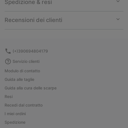
Spedizione & resi
Expan
or
collap
Recensioni dei clienti
sectio
Expan
or
collap
sectio
(+)390694804179
Servizio clienti
Modulo di contatto
Guida alle taglie
Guida alla cura delle scarpe
Resi
Recedi dal contratto
I miei ordini
Spedizione