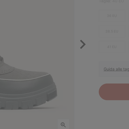
Taglia:
40 EU
36 EU
38.5 EU
41 EU
Guida alle tag