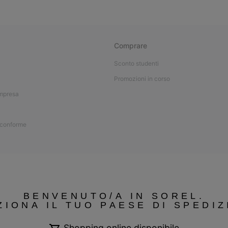
Comprare
Sconto studenti
Promozioni in corso
impresa
 conforme
BENVENUTO/A IN SOREL.
ZIONA IL TUO PAESE DI SPEDIZ
Shopping online disponibile