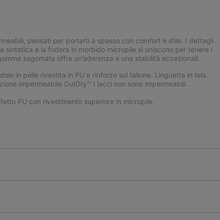
eabili, pensati per portarti a spasso con comfort e stile. I dettagli
cia sintetica e la fodera in morbido micropile si uniscono per tenere i
in gomma sagomata offre un’aderenza e una stabilità eccezionali.
 in pelle rivestita in PU e rinforzo sul tallone. Linguetta in tela.
truzione impermeabile OutDry™ I lacci non sono impermeabili.
fetto PU con rivestimento superiore in micropile.