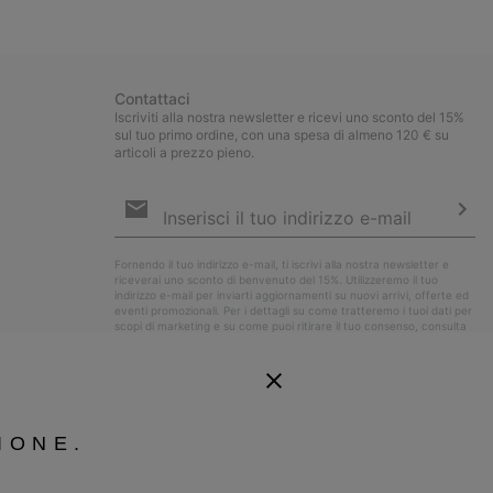
collap
sectio
Contattaci
Iscriviti alla nostra newsletter e ricevi uno sconto del 15%
sul tuo primo ordine, con una spesa di almeno 120 € su
articoli a prezzo pieno.
Iscrizione
e-
mail
Iscri
Fornendo il tuo indirizzo e-mail, ti iscrivi alla nostra newsletter e
riceverai uno sconto di benvenuto del 15%. Utilizzeremo il tuo
indirizzo e-mail per inviarti aggiornamenti su nuovi arrivi, offerte ed
eventi promozionali. Per i dettagli su come tratteremo i tuoi dati per
scopi di marketing e su come puoi ritirare il tuo consenso, consulta
la nostra
Informativa sulla Privacy
.
IONE.