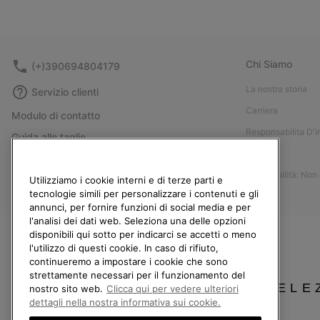
Chi Siamo
(+)390694804179
La nostra storia
Servizio clienti
Carriera
Modulo di contatto
Responsabilita D'
Guida alle taglie
Stampa
Guida alla cura delle scarpe
Accessibilità: Non
Resi
Utilizziamo i cookie interni e di terze parti e
tecnologie simili per personalizzare i contenuti e gli
Recedi dal contratto
annunci, per fornire funzioni di social media e per
l'analisi dei dati web. Seleziona una delle opzioni
I miei ordini
disponibili qui sotto per indicarci se accetti o meno
Spedizione
l'utilizzo di questi cookie. In caso di rifiuto,
continueremo a impostare i cookie che sono
Pagamento
strettamente necessari per il funzionamento del
SELE
Domande frequenti
nostro sito web.
Clicca qui per vedere ulteriori
dettagli nella nostra informativa sui cookie.