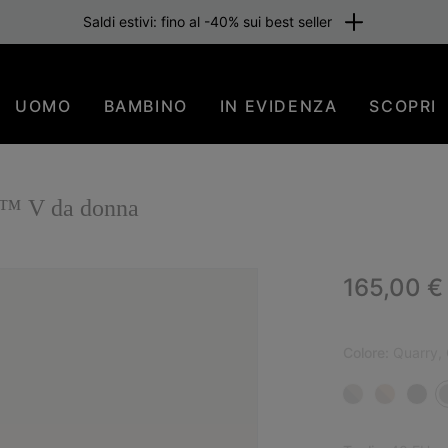
Saldi estivi: fino al -40% sui best seller
UOMO
BAMBINO
IN EVIDENZA
SCOPRI
O™ V da donna
Regular p
165,00 €
NUO
Colore:
Quarry, G