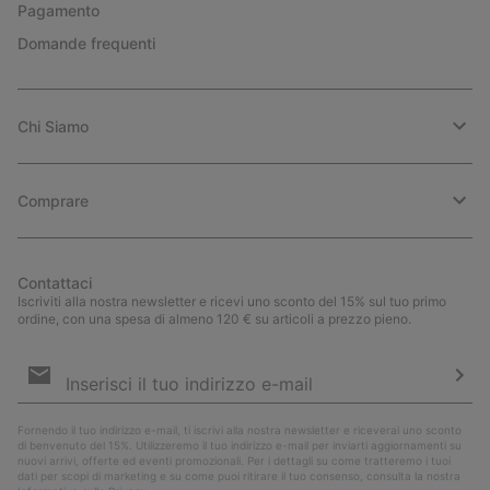
Pagamento
Domande frequenti
Chi Siamo
Comprare
Contattaci
Iscriviti alla nostra newsletter e ricevi uno sconto del 15% sul tuo primo
ordine, con una spesa di almeno 120 € su articoli a prezzo pieno.
Iscrizione
e-
mail
Iscri
Fornendo il tuo indirizzo e-mail, ti iscrivi alla nostra newsletter e riceverai uno sconto
di benvenuto del 15%. Utilizzeremo il tuo indirizzo e-mail per inviarti aggiornamenti su
nuovi arrivi, offerte ed eventi promozionali. Per i dettagli su come tratteremo i tuoi
dati per scopi di marketing e su come puoi ritirare il tuo consenso, consulta la nostra