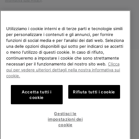
Informativa sulla Privacy
.
Utilizziamo i cookie interni e di terze parti e tecnologie simili
per personalizzare i contenuti e gli annunci, per fornire
funzioni di social media e per l'analisi dei dati web. Seleziona
una delle opzioni disponibili qui sotto per indicarci se accetti
o meno l'utilizzo di questi cookie. In caso di rifiuto,
continueremo a impostare i cookie che sono strettamente
Italia
necessari per il funzionamento del nostro sito web.
Clicca
BENVENUTO/A IN SOREL.
qui per vedere ulteriori dettagli nella nostra informativa sui
©
2026
Columbia Sportswear Company. Avenue des Morgines, 12 1213
SELEZIONA IL TUO PAESE DI
Petit-Lancy Switzerland. Tutti i diritti riservati.
cookie.
SPEDIZIONE.
Politica sulla privacy
Termini di utilizzo
Accetta tutti i
Rifiuta tutti i cookie
Shopping online disponibile
Condizioni Generali di Vendita
Garanzia
Cookies
Impressum
cookie
Public CBCR
United States
Shoppi
Gestisci le
online
impostazioni dei
Servizio clienti: Lun. - Ven. 9:00 - 13:00 & 14:00 - 18:00
disponib
Italy
Italia
Shoppi
(+)390694804179
cookie
online
disponib