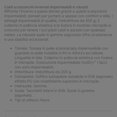
or
Caldi scarponcini invernali impermeabili e robusti
collap
Affronta l’inverno a passo deciso grazie a questi scarponcini
sectio
impermeabili, pensati per portarti a spasso con comfort e stile. I
dettagli impermeabili di qualità, l’imbottitura da 200 g, il
collarino in pelliccia sintetica e la fodera in morbido micropile si
uniscono per tenere i tuoi piedi caldi e asciutti con qualsiasi
meteo. La robusta suola in gomma sagomata offre un’aderenza
e una stabilità eccezionali.
Tomaia: Tomaia in pelle scamosciata impermeabile con
guardolo in pelle rivestita in PU e rinforzo sul tallone.
Linguetta in tela. Collarino in pelliccia sintetica con fodera
in micropile. Costruzione impermeabile OutDry™ I lacci
non sono impermeabili.
Imbottitura: Imbottitura da 200 g.
Sottopiede: Soffice sottopiede estraibile in EVA sagomato
effetto PU con rivestimento superiore in micropile.
Intersuola: Gomma.
Suola: Tacchetti interni in EVA. Suola in gomma
sagomata.
Tipi di utilizzo: Neve