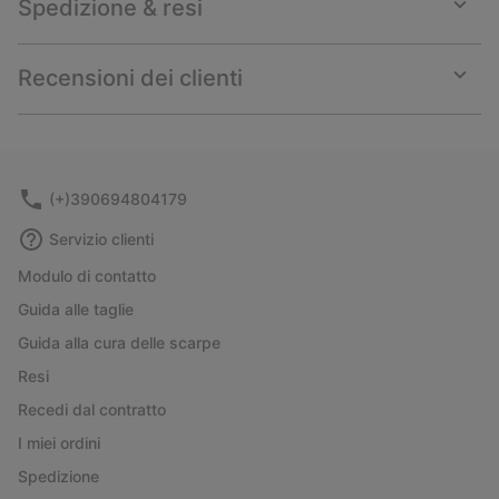
Spedizione & resi
Expan
or
collap
Recensioni dei clienti
sectio
Expan
or
collap
sectio
(+)390694804179
Servizio clienti
Modulo di contatto
Guida alle taglie
Guida alla cura delle scarpe
Resi
Recedi dal contratto
I miei ordini
Spedizione