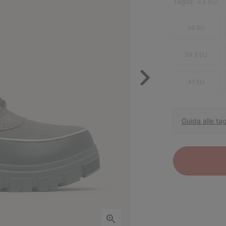
Taglia:
43 EU
36 EU
38.5 EU
41 EU
Guida alle tag