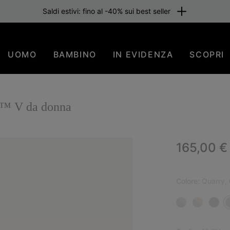
Saldi estivi: fino al -40% sui best seller
UOMO
BAMBINO
IN EVIDENZA
SCOPRI
O™ V da donna
Regular p
165,00 €
NUO
Colore:
Quarry, G