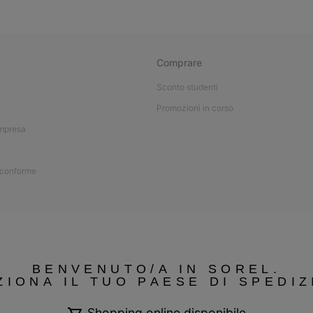
Comprare
Sconto studenti
Promozioni in corso
impresa
 conforme
BENVENUTO/A IN SOREL.
ZIONA IL TUO PAESE DI SPEDIZ
Shopping online disponibile