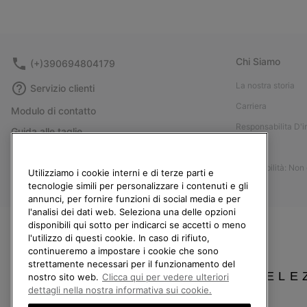
Chi Siamo
(+)390694804179
La nostra storia
Servizio clienti
Carriera
Modulo di contatto
Responsabilita D'
Guida alle taglie
Stampa
Guida alla cura delle scarpe
Accessibilità: Non
Resi
Utilizziamo i cookie interni e di terze parti e
tecnologie simili per personalizzare i contenuti e gli
Recedi dal contratto
annunci, per fornire funzioni di social media e per
l'analisi dei dati web. Seleziona una delle opzioni
I miei ordini
disponibili qui sotto per indicarci se accetti o meno
Spedizione
l'utilizzo di questi cookie. In caso di rifiuto,
continueremo a impostare i cookie che sono
Pagamento
strettamente necessari per il funzionamento del
SELE
Domande frequenti
nostro sito web.
Clicca qui per vedere ulteriori
dettagli nella nostra informativa sui cookie.