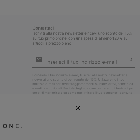
collap
sectio
Contattaci
Iscriviti alla nostra newsletter e ricevi uno sconto del 15%
sul tuo primo ordine, con una spesa di almeno 120 € su
articoli a prezzo pieno.
Iscrizione
e-
mail
Iscri
Fornendo il tuo indirizzo e-mail, ti iscrivi alla nostra newsletter e
riceverai uno sconto di benvenuto del 15%. Utilizzeremo il tuo
indirizzo e-mail per inviarti aggiornamenti su nuovi arrivi, offerte ed
eventi promozionali. Per i dettagli su come tratteremo i tuoi dati per
scopi di marketing e su come puoi ritirare il tuo consenso, consulta
la nostra
Informativa sulla Privacy
.
IONE.