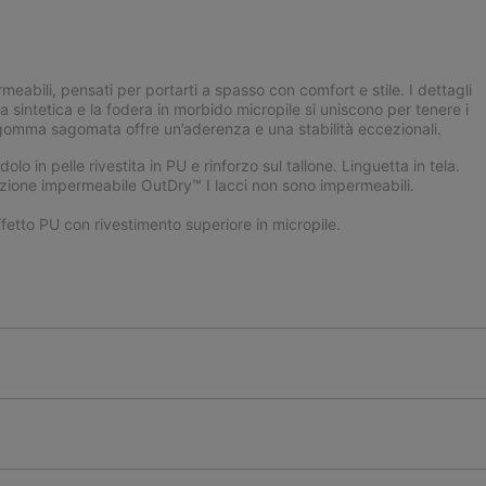
eabili, pensati per portarti a spasso con comfort e stile. I dettagli
cia sintetica e la fodera in morbido micropile si uniscono per tenere i
in gomma sagomata offre un’aderenza e una stabilità eccezionali.
 in pelle rivestita in PU e rinforzo sul tallone. Linguetta in tela.
truzione impermeabile OutDry™ I lacci non sono impermeabili.
fetto PU con rivestimento superiore in micropile.