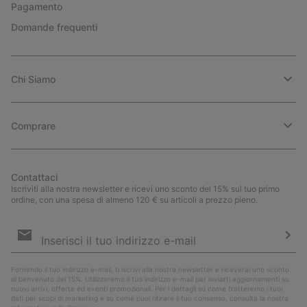
Pagamento
Domande frequenti
Chi Siamo
Comprare
Contattaci
Iscriviti alla nostra newsletter e ricevi uno sconto del 15% sul tuo primo
ordine, con una spesa di almeno 120 € su articoli a prezzo pieno.
Iscrizione
e-
mail
Iscri
Fornendo il tuo indirizzo e-mail, ti iscrivi alla nostra newsletter e riceverai uno sconto
di benvenuto del 15%. Utilizzeremo il tuo indirizzo e-mail per inviarti aggiornamenti su
nuovi arrivi, offerte ed eventi promozionali. Per i dettagli su come tratteremo i tuoi
dati per scopi di marketing e su come puoi ritirare il tuo consenso, consulta la nostra