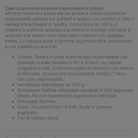
or
Caldi scarponcini invernali impermeabili e robusti
collap
Affronta l’inverno a passo deciso grazie a questi scarponcini
sectio
impermeabili, pensati per portarti a spasso con comfort e stile. I
dettagli impermeabili di qualità, l’imbottitura da 200 g, il
collarino in pelliccia sintetica e la fodera in morbido micropile si
uniscono per tenere i tuoi piedi caldi e asciutti con qualsiasi
meteo. La robusta suola in gomma sagomata offre un’aderenza
e una stabilità eccezionali.
Tomaia: Tomaia in pelle scamosciata impermeabile con
guardolo in pelle rivestita in PU e rinforzo sul tallone.
Linguetta in tela. Collarino in pelliccia sintetica con fodera
in micropile. Costruzione impermeabile OutDry™ I lacci
non sono impermeabili.
Imbottitura: Imbottitura da 200 g.
Sottopiede: Soffice sottopiede estraibile in EVA sagomato
effetto PU con rivestimento superiore in micropile.
Intersuola: Gomma.
Suola: Tacchetti interni in EVA. Suola in gomma
sagomata.
Tipi di utilizzo: Neve