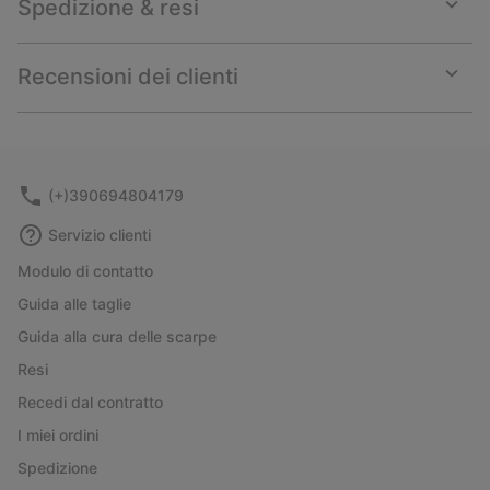
Spedizione & resi
Expan
or
collap
Recensioni dei clienti
sectio
Expan
or
collap
sectio
(+)390694804179
Servizio clienti
Modulo di contatto
Guida alle taglie
Guida alla cura delle scarpe
Resi
Recedi dal contratto
I miei ordini
Spedizione