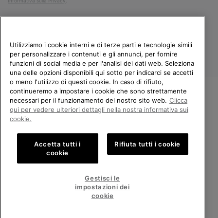
Informativa sulla Privacy
.
Utilizziamo i cookie interni e di terze parti e tecnologie simili
per personalizzare i contenuti e gli annunci, per fornire
funzioni di social media e per l'analisi dei dati web. Seleziona
una delle opzioni disponibili qui sotto per indicarci se accetti
o meno l'utilizzo di questi cookie. In caso di rifiuto,
continueremo a impostare i cookie che sono strettamente
Italia
necessari per il funzionamento del nostro sito web.
Clicca
BENVENUTO/A IN SOREL.
qui per vedere ulteriori dettagli nella nostra informativa sui
©
2026
Columbia Sportswear Company. Avenue des Morgines, 12 1213
SELEZIONA IL TUO PAESE DI
Petit-Lancy Switzerland. Tutti i diritti riservati.
cookie.
SPEDIZIONE.
Politica sulla privacy
Termini di utilizzo
Accetta tutti i
Rifiuta tutti i cookie
Shopping online disponibile
Condizioni Generali di Vendita
Garanzia
Cookies
Impressum
cookie
Public CBCR
United States
Shoppi
Gestisci le
online
impostazioni dei
Servizio clienti: Lun. - Ven. 9:00 - 13:00 & 14:00 - 18:00
disponib
Italy
Italia
Shoppi
(+)390694804179
cookie
online
disponib