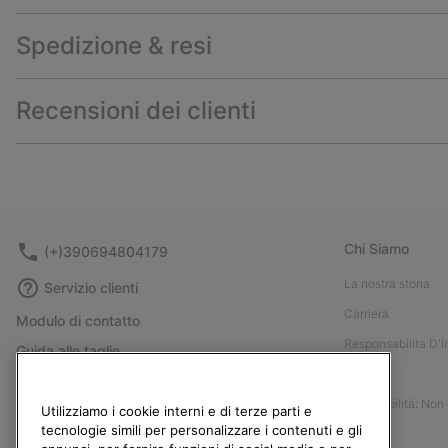
Spedizione & resi
Recensioni dei clienti
Chi Siamo
(+)390694804179
La nostra storia
Servizio clienti
Carriera
Modulo di contatto
Responsabilita D'
Guida alle taglie
Stampa
Guida alla cura delle scarpe
Accessibilità: Non
Resi
Utilizziamo i cookie interni e di terze parti e
tecnologie simili per personalizzare i contenuti e gli
Recedi dal contratto