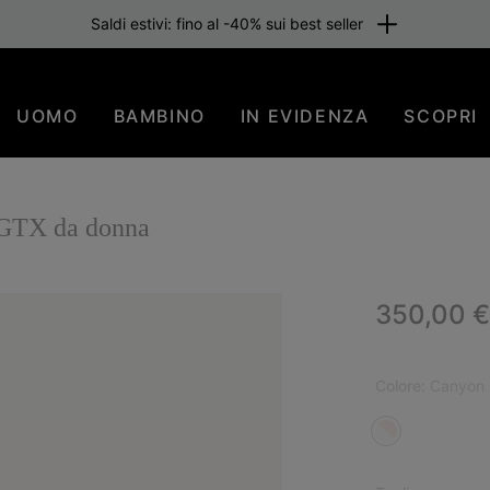
Saldi estivi: fino al -40% sui best seller
UOMO
BAMBINO
IN EVIDENZA
SCOPRI
GTX da donna
Regular p
350,00 €
NUO
Colore:
Canyon 