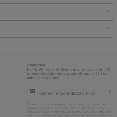
Expan
or
collap
sectio
Expan
or
collap
sectio
Contattaci
Iscriviti alla nostra newsletter e ricevi uno sconto del 15%
sul tuo primo ordine, con una spesa di almeno 120 € su
articoli a prezzo pieno.
Iscrizione
e-
mail
Iscri
Fornendo il tuo indirizzo e-mail, ti iscrivi alla nostra newsletter e
riceverai uno sconto di benvenuto del 15%. Utilizzeremo il tuo
indirizzo e-mail per inviarti aggiornamenti su nuovi arrivi, offerte ed
eventi promozionali. Per i dettagli su come tratteremo i tuoi dati per