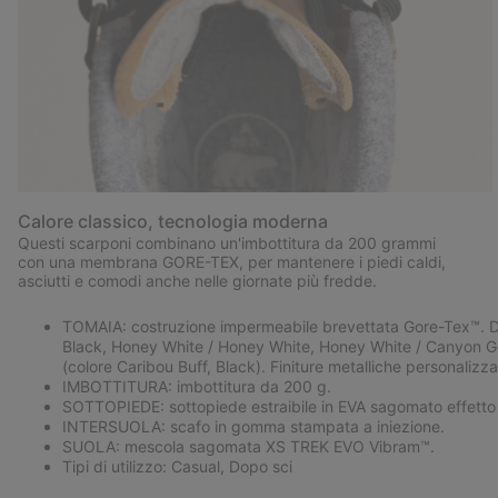
Calore classico, tecnologia moderna
Questi scarponi combinano un'imbottitura da 200 grammi
con una membrana GORE-TEX, per mantenere i piedi caldi,
asciutti e comodi anche nelle giornate più fredde.
TOMAIA: costruzione impermeabile brevettata Gore-Tex™. Dispo
Black, Honey White / Honey White, Honey White / Canyon Gold
(colore Caribou Buff, Black). Finiture metalliche personalizz
IMBOTTITURA: imbottitura da 200 g.
SOTTOPIEDE: sottopiede estraibile in EVA sagomato effetto P
INTERSUOLA: scafo in gomma stampata a iniezione.
SUOLA: mescola sagomata XS TREK EVO Vibram™.
Tipi di utilizzo: Casual, Dopo sci