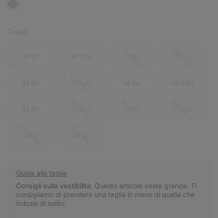
Taglia:
36 EU
36.5 EU
37 EU
37.5 EU
38 EU
38.5 EU
39 EU
39.5 EU
40 EU
40.5 EU
41 EU
41.5 EU
42 EU
43 EU
Guida alle taglie
Consigli sulla vestibilità:
Questo articolo veste grande. Ti
consigliamo di prendere una taglia in meno di quella che
indossi di solito.