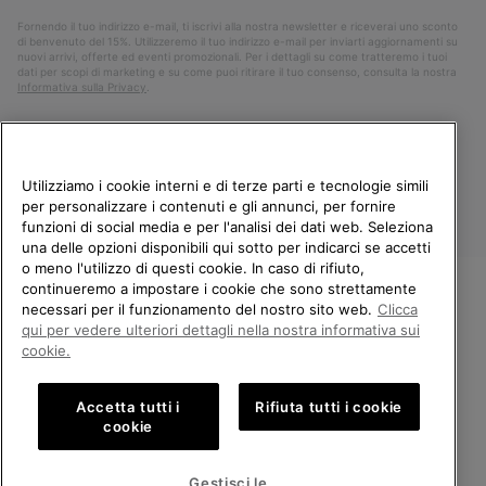
Fornendo il tuo indirizzo e-mail, ti iscrivi alla nostra newsletter e riceverai uno sconto
di benvenuto del 15%. Utilizzeremo il tuo indirizzo e-mail per inviarti aggiornamenti su
nuovi arrivi, offerte ed eventi promozionali. Per i dettagli su come tratteremo i tuoi
dati per scopi di marketing e su come puoi ritirare il tuo consenso, consulta la nostra
Informativa sulla Privacy
.
Utilizziamo i cookie interni e di terze parti e tecnologie simili
per personalizzare i contenuti e gli annunci, per fornire
funzioni di social media e per l'analisi dei dati web. Seleziona
una delle opzioni disponibili qui sotto per indicarci se accetti
o meno l'utilizzo di questi cookie. In caso di rifiuto,
continueremo a impostare i cookie che sono strettamente
Italia
necessari per il funzionamento del nostro sito web.
Clicca
BENVENUTO/A IN SOREL.
qui per vedere ulteriori dettagli nella nostra informativa sui
©
2026
Columbia Sportswear Company. Avenue des Morgines, 12 1213
SELEZIONA IL TUO PAESE DI
cookie.
Petit-Lancy Switzerland. Tutti i diritti riservati.
SPEDIZIONE.
Politica sulla privacy
Termini di utilizzo
Accetta tutti i
Rifiuta tutti i cookie
Shopping online disponibile
Condizioni Generali di Vendita
Garanzia
Cookies
Impressum
cookie
Public CBCR
United States
Shoppi
Gestisci le