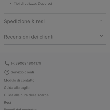
Tipi di utilizzo: Dopo sci
Spedizione & resi
Expan
or
collap
Recensioni dei clienti
sectio
Expan
or
collap
sectio
(+)390694804179
Servizio clienti
Modulo di contatto
Guida alle taglie
Guida alla cura delle scarpe
Resi
Recedi dal contratto