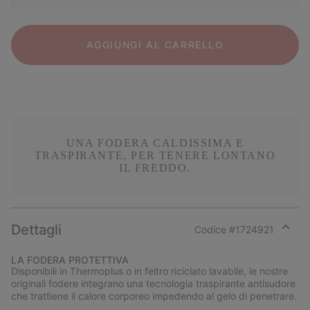
AGGIUNGI AL CARRELLO
UNA FODERA CALDISSIMA E
TRASPIRANTE, PER TENERE LONTANO
IL FREDDO.
Dettagli
Codice #
1724921
Expan
or
LA FODERA PROTETTIVA
collap
Disponibili in Thermoplus o in feltro riciclato lavabile, le nostre
sectio
originali fodere integrano una tecnologia traspirante antisudore
che trattiene il calore corporeo impedendo al gelo di penetrare.