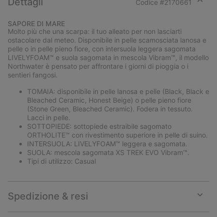
Dettagli
Codice #
2170661
Expan
or
SAPORE DI MARE
collap
Molto più che una scarpa: il tuo alleato per non lasciarti
sectio
ostacolare dal meteo. Disponibile in pelle scamosciata lanosa e
pelle o in pelle pieno fiore, con intersuola leggera sagomata
LIVELYFOAM™ e suola sagomata in mescola Vibram™, il modello
Northwater è pensato per affrontare i giorni di pioggia o i
sentieri fangosi.
TOMAIA: disponibile in pelle lanosa e pelle (Black, Black e
Bleached Ceramic, Honest Beige) o pelle pieno fiore
(Stone Green, Bleached Ceramic). Fodera in tessuto.
Lacci in pelle.
SOTTOPIEDE: sottopiede estraibile sagomato
ORTHOLITE™ con rivestimento superiore in pelle di suino.
INTERSUOLA: LIVELYFOAM™ leggera e sagomata.
SUOLA: mescola sagomata XS TREK EVO Vibram™.
Tipi di utilizzo: Casual
Spedizione & resi
Expan
or