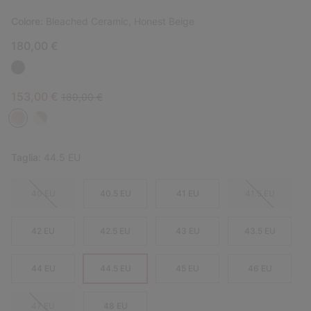
Colore:
Bleached Ceramic, Honest Beige
180,00 €
Sale price:
Regular price:
153,00 €
180,00 €
Taglia:
44.5 EU
40 EU
40.5 EU
41 EU
41.5 EU
42 EU
42.5 EU
43 EU
43.5 EU
44 EU
44.5 EU
45 EU
46 EU
47 EU
48 EU