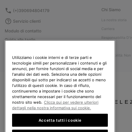
Chi Siamo
(+)390694804179
La nostra storia
Servizio clienti
Carriera
Modulo di contatto
Responsabilita D'
Guida alle taglie
Stampa
Guida alla cura delle scarpe
Accessibilità: Non
Resi
Utilizziamo i cookie interni e di terze parti e
tecnologie simili per personalizzare i contenuti e gli
Recedi dal contratto
annunci, per fornire funzioni di social media e per
l'analisi dei dati web. Seleziona una delle opzioni
I miei ordini
disponibili qui sotto per indicarci se accetti o meno
Spedizione
l'utilizzo di questi cookie. In caso di rifiuto,
continueremo a impostare i cookie che sono
Pagamento
strettamente necessari per il funzionamento del
Domande frequenti
SELE
nostro sito web.
Clicca qui per vedere ulteriori
dettagli nella nostra informativa sui cookie.
Accetta tutti i cookie
Italia