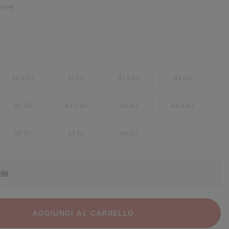
ar price:
00 €
40.5 EU
41 EU
41.5 EU
42 EU
43 EU
43.5 EU
44 EU
44.5 EU
46 EU
47 EU
48 EU
lie
AGGIUNGI AL CARRELLO