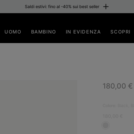
Saldi estivi: fino al -40% sui best seller
UOMO
BAMBINO
IN EVIDENZA
SCOPRI
Regular p
180,00 €
PIÙ
Colore:
Black, B
180,00 €