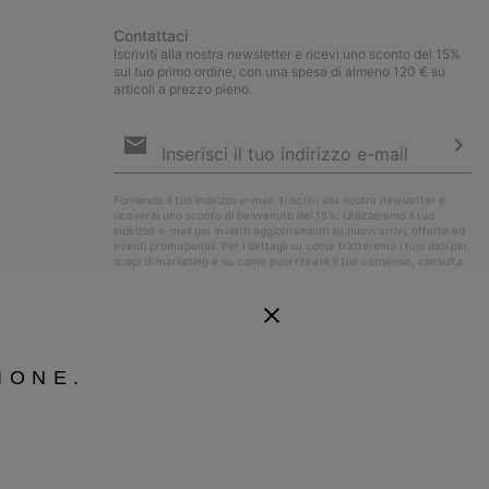
Contattaci
Iscriviti alla nostra newsletter e ricevi uno sconto del 15%
sul tuo primo ordine, con una spesa di almeno 120 € su
articoli a prezzo pieno.
Iscrizione
e-
mail
Iscri
Fornendo il tuo indirizzo e-mail, ti iscrivi alla nostra newsletter e
riceverai uno sconto di benvenuto del 15%. Utilizzeremo il tuo
indirizzo e-mail per inviarti aggiornamenti su nuovi arrivi, offerte ed
eventi promozionali. Per i dettagli su come tratteremo i tuoi dati per
scopi di marketing e su come puoi ritirare il tuo consenso, consulta
la nostra
Informativa sulla Privacy
.
IONE.