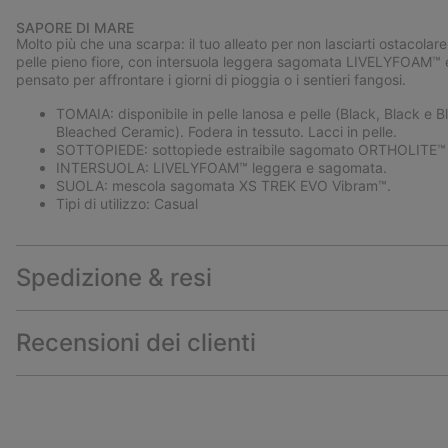
SAPORE DI MARE
Molto più che una scarpa: il tuo alleato per non lasciarti ostacolar
pelle pieno fiore, con intersuola leggera sagomata LIVELYFOAM™ 
pensato per affrontare i giorni di pioggia o i sentieri fangosi.
TOMAIA: disponibile in pelle lanosa e pelle (Black, Black e 
Bleached Ceramic). Fodera in tessuto. Lacci in pelle.
SOTTOPIEDE: sottopiede estraibile sagomato ORTHOLITE™ con
INTERSUOLA: LIVELYFOAM™ leggera e sagomata.
SUOLA: mescola sagomata XS TREK EVO Vibram™.
Tipi di utilizzo: Casual
Spedizione & resi
Recensioni dei clienti