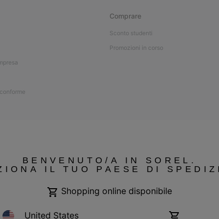
Comprare
Sconto studenti
Promozioni in corso
impresa
 conforme
BENVENUTO/A IN SOREL.
ZIONA IL TUO PAESE DI SPEDIZ
Shopping online disponibile
United States
Shopping