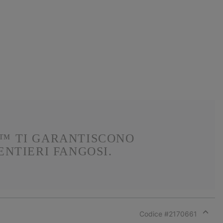
™ TI GARANTISCONO
ENTIERI FANGOSI.
Codice #
2170661
Expan