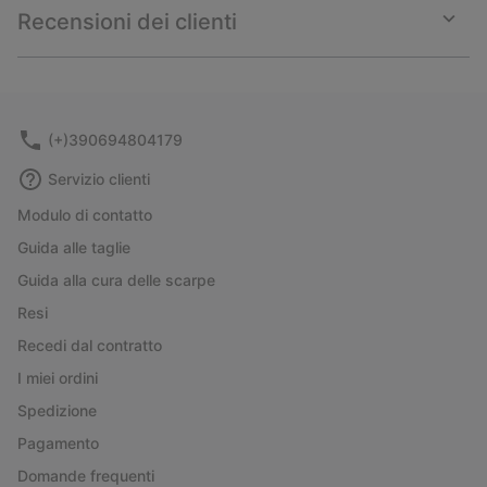
collap
Recensioni dei clienti
sectio
Expan
or
collap
sectio
(+)390694804179
Servizio clienti
Modulo di contatto
Guida alle taglie
Guida alla cura delle scarpe
Resi
Recedi dal contratto
I miei ordini
Spedizione
Pagamento
Domande frequenti