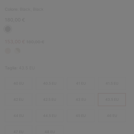
Colore:
Black, Black
180,00 €
Sale price:
Regular price:
153,00 €
180,00 €
Taglia:
43.5 EU
40 EU
40.5 EU
41 EU
41.5 EU
42 EU
42.5 EU
43 EU
43.5 EU
44 EU
44.5 EU
45 EU
46 EU
47 EU
48 EU