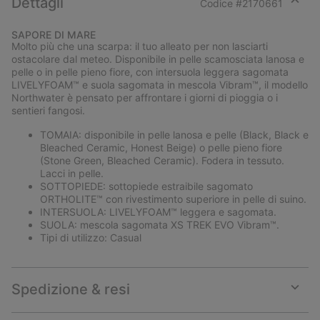
Dettagli
Codice #
2170661
Expan
or
SAPORE DI MARE
collap
Molto più che una scarpa: il tuo alleato per non lasciarti
sectio
ostacolare dal meteo. Disponibile in pelle scamosciata lanosa e
pelle o in pelle pieno fiore, con intersuola leggera sagomata
LIVELYFOAM™ e suola sagomata in mescola Vibram™, il modello
Northwater è pensato per affrontare i giorni di pioggia o i
sentieri fangosi.
TOMAIA: disponibile in pelle lanosa e pelle (Black, Black e
Bleached Ceramic, Honest Beige) o pelle pieno fiore
(Stone Green, Bleached Ceramic). Fodera in tessuto.
Lacci in pelle.
SOTTOPIEDE: sottopiede estraibile sagomato
ORTHOLITE™ con rivestimento superiore in pelle di suino.
INTERSUOLA: LIVELYFOAM™ leggera e sagomata.
SUOLA: mescola sagomata XS TREK EVO Vibram™.
Tipi di utilizzo: Casual
Spedizione & resi
Expan
or