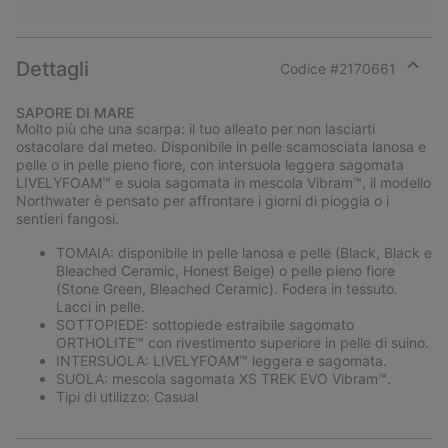
Dettagli
Codice #
2170661
Expan
or
SAPORE DI MARE
collap
Molto più che una scarpa: il tuo alleato per non lasciarti
sectio
ostacolare dal meteo. Disponibile in pelle scamosciata lanosa e
pelle o in pelle pieno fiore, con intersuola leggera sagomata
LIVELYFOAM™ e suola sagomata in mescola Vibram™, il modello
Northwater è pensato per affrontare i giorni di pioggia o i
sentieri fangosi.
TOMAIA: disponibile in pelle lanosa e pelle (Black, Black e
Bleached Ceramic, Honest Beige) o pelle pieno fiore
(Stone Green, Bleached Ceramic). Fodera in tessuto.
Lacci in pelle.
SOTTOPIEDE: sottopiede estraibile sagomato
ORTHOLITE™ con rivestimento superiore in pelle di suino.
INTERSUOLA: LIVELYFOAM™ leggera e sagomata.
SUOLA: mescola sagomata XS TREK EVO Vibram™.
Tipi di utilizzo: Casual