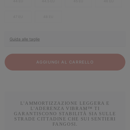
44 EU
44.5 EU
45 EU
46 EU
47 EU
48 EU
Guida alle taglie
AGGIUNGI AL CARRELLO
L'AMMORTIZZAZIONE LEGGERA E
L'ADERENZA VIBRAM™ TI
GARANTISCONO STABILITÀ SIA SULLE
STRADE CITTADINE CHE SUI SENTIERI
FANGOSI.