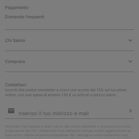
Pagamento
Domande frequenti
Chi Siamo
Comprare
Contattaci
Iscriviti alla nostra newsletter e ricevi uno sconto del 15% sul tuo primo
ordine, con una spesa di almeno 120 € su articoli a prezzo pieno.
Iscrizione
e-
mail
Iscri
Fornendo il tuo indirizzo e-mail, ti iscrivi alla nostra newsletter e riceverai uno sconto
di benvenuto del 15%. Utilizzeremo il tuo indirizzo e-mail per inviarti aggiornamenti su
nuovi arrivi, offerte ed eventi promozionali. Per i dettagli su come tratteremo i tuoi