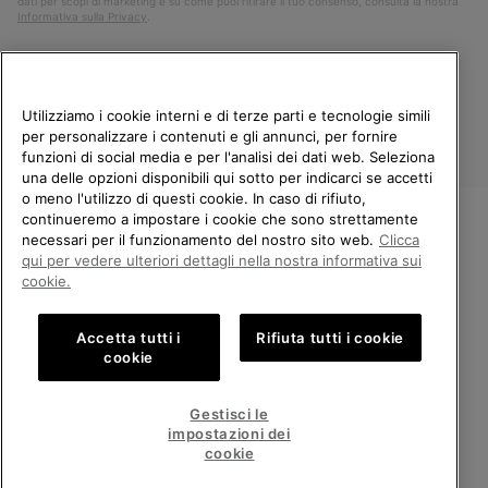
dati per scopi di marketing e su come puoi ritirare il tuo consenso, consulta la nostra
Informativa sulla Privacy
.
Utilizziamo i cookie interni e di terze parti e tecnologie simili
per personalizzare i contenuti e gli annunci, per fornire
funzioni di social media e per l'analisi dei dati web. Seleziona
una delle opzioni disponibili qui sotto per indicarci se accetti
o meno l'utilizzo di questi cookie. In caso di rifiuto,
continueremo a impostare i cookie che sono strettamente
Italia
necessari per il funzionamento del nostro sito web.
Clicca
BENVENUTO/A IN SOREL.
qui per vedere ulteriori dettagli nella nostra informativa sui
©
2026
Columbia Sportswear Company. Avenue des Morgines, 12 1213
SELEZIONA IL TUO PAESE DI
cookie.
Petit-Lancy Switzerland. Tutti i diritti riservati.
SPEDIZIONE.
Politica sulla privacy
Termini di utilizzo
Accetta tutti i
Rifiuta tutti i cookie
Shopping online disponibile
Condizioni Generali di Vendita
Garanzia
Cookies
Impressum
cookie
Public CBCR
United States
Shoppi
Gestisci le
online
impostazioni dei
Servizio clienti: Lun. - Ven. 9:00 - 13:00 & 14:00 - 18:00
disponib
Italy
Italia
Shoppi
(+)390694804179
cookie
online