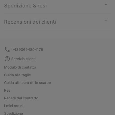
Spedizione & resi
Expan
or
collap
Recensioni dei clienti
sectio
Expan
or
collap
sectio
(+)390694804179
Servizio clienti
Modulo di contatto
Guida alle taglie
Guida alla cura delle scarpe
Resi
Recedi dal contratto
I miei ordini
Spedizione