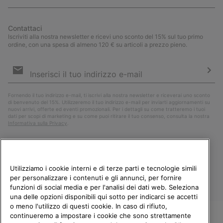
Contattaci
Iscriviti alla nostra newsletter e ricevi uno sconto del 15% sul tuo primo
ordine, con una spesa di almeno 120 € su articoli a prezzo pieno.
Iscrizione
e-
mail
Iscri
Fornendo il tuo indirizzo e-mail, ti iscrivi alla nostra newsletter e riceverai uno sconto
di benvenuto del 15%. Utilizzeremo il tuo indirizzo e-mail per inviarti aggiornamenti su
nuovi arrivi, offerte ed eventi promozionali. Per i dettagli su come tratteremo i tuoi
dati per scopi di marketing e su come puoi ritirare il tuo consenso, consulta la nostra
Informativa sulla Privacy
.
Utilizziamo i cookie interni e di terze parti e tecnologie simili
per personalizzare i contenuti e gli annunci, per fornire
funzioni di social media e per l'analisi dei dati web. Seleziona
una delle opzioni disponibili qui sotto per indicarci se accetti
o meno l'utilizzo di questi cookie. In caso di rifiuto,
continueremo a impostare i cookie che sono strettamente
Italia