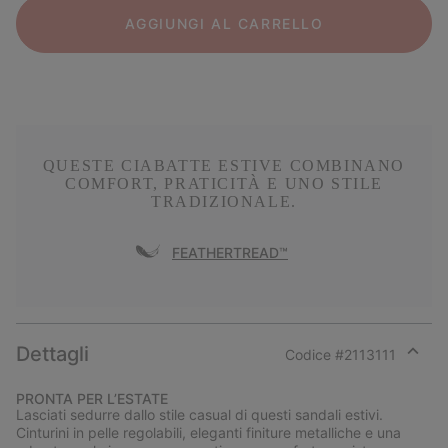
AGGIUNGI AL CARRELLO
QUESTE CIABATTE ESTIVE COMBINANO
COMFORT, PRATICITÀ E UNO STILE
TRADIZIONALE.
FEATHERTREAD™
Dettagli
Codice #
2113111
Expan
or
PRONTA PER L’ESTATE
collap
Lasciati sedurre dallo stile casual di questi sandali estivi.
sectio
Cinturini in pelle regolabili, eleganti finiture metalliche e una