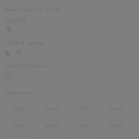
Colore:
Dusty Twill, Gum 18
130,00 €
Sale price:
Regular price:
117,00 €
130,00 €
Sale price:
Regular price:
104,00 €
130,00 €
Taglia:
40 EU
36 EU
36.5 EU
37 EU
37.5 EU
38 EU
38.5 EU
39 EU
39.5 EU