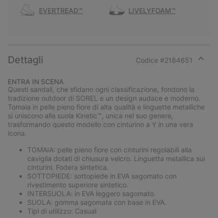
EVERTREAD™
LIVELYFOAM™
Dettagli
Codice #
2164651
Expan
or
ENTRA IN SCENA
collap
Questi sandali, che sfidano ogni classificazione, fondono la
sectio
tradizione outdoor di SOREL e un design audace e moderno.
Tomaia in pelle pieno fiore di alta qualità e linguette metalliche
si uniscono alla suola Kinetic™, unica nel suo genere,
trasformando questo modello con cinturino a Y in una vera
icona.
TOMAIA: pelle pieno fiore con cinturini regolabili alla
caviglia dotati di chiusura velcro. Linguetta metallica sui
cinturini. Fodera sintetica.
SOTTOPIEDE: sottopiede in EVA sagomato con
rivestimento superiore sintetico.
INTERSUOLA: in EVA leggero sagomato.
SUOLA: gomma sagomata con base in EVA.
Tipi di utilizzo: Casual