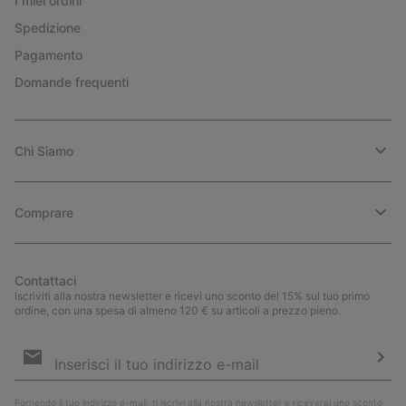
I miei ordini
Spedizione
Pagamento
Domande frequenti
Chi Siamo
Comprare
Contattaci
Iscriviti alla nostra newsletter e ricevi uno sconto del 15% sul tuo primo
ordine, con una spesa di almeno 120 € su articoli a prezzo pieno.
Iscrizione
e-
mail
Iscri
Fornendo il tuo indirizzo e-mail, ti iscrivi alla nostra newsletter e riceverai uno sconto