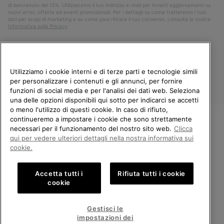
di benvenuto del 15%. Utilizzeremo il tuo indirizzo e-mail per inviarti aggiornamenti su
nuovi arrivi, offerte ed eventi promozionali. Per i dettagli su come tratteremo i tuoi
dati per scopi di marketing e su come puoi ritirare il tuo consenso, consulta la nostra
Informativa sulla Privacy
.
Utilizziamo i cookie interni e di terze parti e tecnologie simili
per personalizzare i contenuti e gli annunci, per fornire
funzioni di social media e per l'analisi dei dati web. Seleziona
una delle opzioni disponibili qui sotto per indicarci se accetti
o meno l'utilizzo di questi cookie. In caso di rifiuto,
continueremo a impostare i cookie che sono strettamente
Italia
necessari per il funzionamento del nostro sito web.
Clicca
BENVENUTO/A IN SOREL.
qui per vedere ulteriori dettagli nella nostra informativa sui
©
2026
Columbia Sportswear Company. Avenue des Morgines, 12 1213
SELEZIONA IL TUO PAESE DI
Petit-Lancy Switzerland. Tutti i diritti riservati.
cookie.
SPEDIZIONE.
Politica sulla privacy
Termini di utilizzo
Accetta tutti i
Rifiuta tutti i cookie
Shopping online disponibile
Condizioni Generali di Vendita
Garanzia
Cookies
Impressum
cookie
Public CBCR
United States
Shoppi
Gestisci le
online
impostazioni dei
Servizio clienti: Lun. - Ven. 9:00 - 13:00 & 14:00 - 18:00
disponib