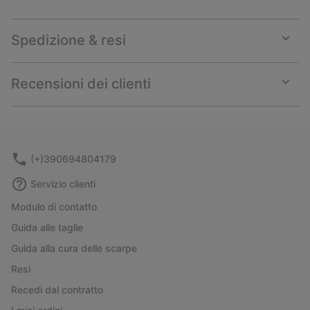
Spedizione & resi
Expan
or
collap
Recensioni dei clienti
sectio
Expan
or
collap
sectio
(+)390694804179
Servizio clienti
Modulo di contatto
Guida alle taglie
Guida alla cura delle scarpe
Resi
Recedi dal contratto