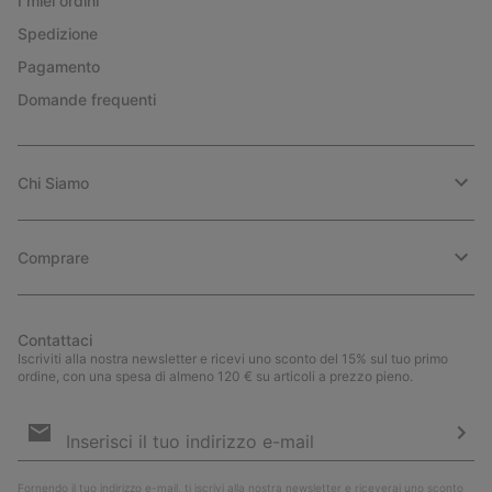
I miei ordini
Spedizione
Pagamento
Domande frequenti
Chi Siamo
Comprare
Contattaci
Iscriviti alla nostra newsletter e ricevi uno sconto del 15% sul tuo primo
ordine, con una spesa di almeno 120 € su articoli a prezzo pieno.
Iscrizione
e-
mail
Iscri
Fornendo il tuo indirizzo e-mail, ti iscrivi alla nostra newsletter e riceverai uno sconto