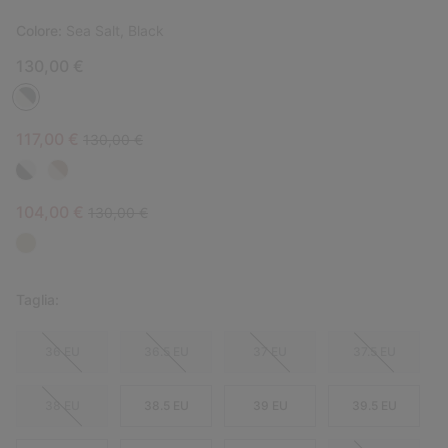
Colore:
Sea Salt, Black
130,00 €
Sale price:
Regular price:
117,00 €
130,00 €
Sale price:
Regular price:
104,00 €
130,00 €
Taglia:
36 EU
36.5 EU
37 EU
37.5 EU
38 EU
38.5 EU
39 EU
39.5 EU