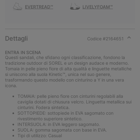
EVERTREAD™
LIVELYFOAM™
Dettagli
Codice #
2164651
Expan
or
ENTRA IN SCENA
collap
Questi sandali, che sfidano ogni classificazione, fondono la
sectio
tradizione outdoor di SOREL e un design audace e moderno.
Tomaia in pelle pieno fiore di alta qualità e linguette metalliche
si uniscono alla suola Kinetic™, unica nel suo genere,
trasformando questo modello con cinturino a Y in una vera
icona.
TOMAIA: pelle pieno fiore con cinturini regolabili alla
caviglia dotati di chiusura velcro. Linguetta metallica sui
cinturini. Fodera sintetica.
SOTTOPIEDE: sottopiede in EVA sagomato con
rivestimento superiore sintetico.
INTERSUOLA: in EVA leggero sagomato.
SUOLA: gomma sagomata con base in EVA.
Tipi di utilizzo: Casual