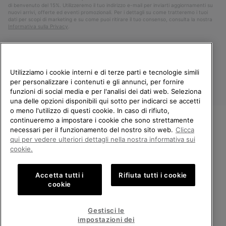
di benvenuto del 15%. Utilizzeremo il tuo indirizzo e-mail per inviarti aggiornamenti su
nuovi arrivi, offerte ed eventi promozionali. Per i dettagli su come tratteremo i tuoi
dati per scopi di marketing e su come puoi ritirare il tuo consenso, consulta la nostra
Informativa sulla Privacy
.
Utilizziamo i cookie interni e di terze parti e tecnologie simili
per personalizzare i contenuti e gli annunci, per fornire
funzioni di social media e per l'analisi dei dati web. Seleziona
una delle opzioni disponibili qui sotto per indicarci se accetti
o meno l'utilizzo di questi cookie. In caso di rifiuto,
continueremo a impostare i cookie che sono strettamente
Italia
necessari per il funzionamento del nostro sito web.
Clicca
BENVENUTO/A IN SOREL.
qui per vedere ulteriori dettagli nella nostra informativa sui
©
2026
Columbia Sportswear Company. Avenue des Morgines, 12 1213
SELEZIONA IL TUO PAESE DI
Petit-Lancy Switzerland. Tutti i diritti riservati.
cookie.
SPEDIZIONE.
Politica sulla privacy
Termini di utilizzo
Accetta tutti i
Rifiuta tutti i cookie
Shopping online disponibile
Condizioni Generali di Vendita
Garanzia
Cookies
Impressum
cookie
Public CBCR
United States
Shoppi
Gestisci le
online
impostazioni dei
Servizio clienti: Lun. - Ven. 9:00 - 13:00 & 14:00 - 18:00
disponib