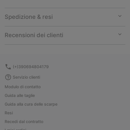
Spedizione & resi
Expan
or
collap
Recensioni dei clienti
sectio
Expan
or
collap
sectio
(+)390694804179
Servizio clienti
Modulo di contatto
Guida alle taglie
Guida alla cura delle scarpe
Resi
Recedi dal contratto