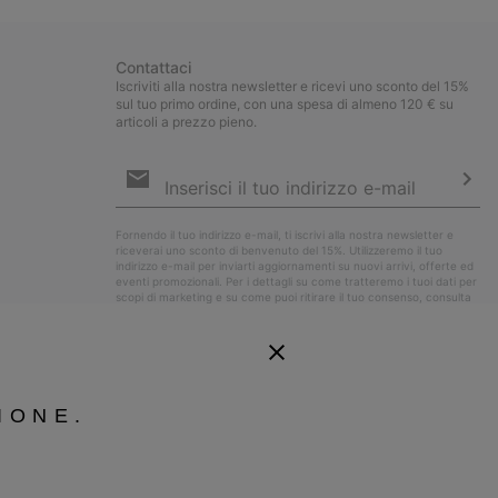
Contattaci
Iscriviti alla nostra newsletter e ricevi uno sconto del 15%
sul tuo primo ordine, con una spesa di almeno 120 € su
articoli a prezzo pieno.
Iscrizione
e-
mail
Iscri
Fornendo il tuo indirizzo e-mail, ti iscrivi alla nostra newsletter e
riceverai uno sconto di benvenuto del 15%. Utilizzeremo il tuo
indirizzo e-mail per inviarti aggiornamenti su nuovi arrivi, offerte ed
eventi promozionali. Per i dettagli su come tratteremo i tuoi dati per
scopi di marketing e su come puoi ritirare il tuo consenso, consulta
la nostra
Informativa sulla Privacy
.
IONE.