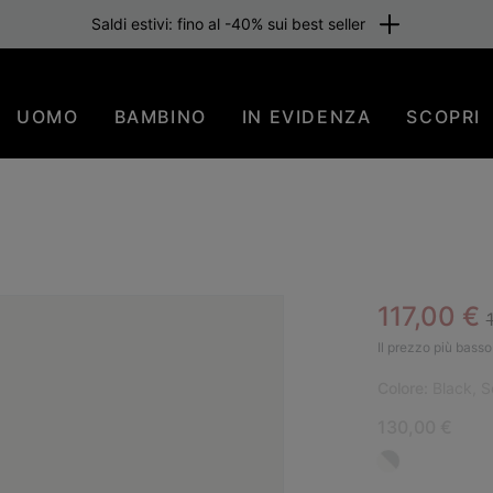
Saldi estivi: fino al -40% sui best seller
UOMO
BAMBINO
IN EVIDENZA
SCOPRI
Sale pric
117,00 €
PIÙ
Il prezzo più basso 
Colore:
Black, S
130,00 €