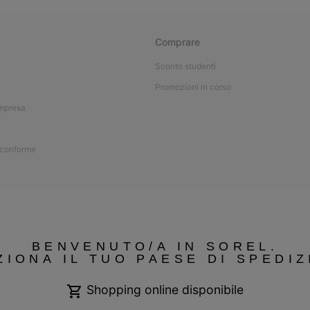
Comprare
Sconto studenti
Promozioni in corso
impresa
 conforme
BENVENUTO/A IN SOREL.
ZIONA IL TUO PAESE DI SPEDIZ
Shopping online disponibile