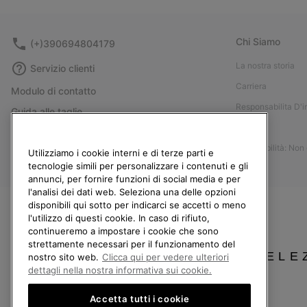
Chi Siamo
(+)390694804179
La nostra storia
Servizio clienti
Carriera
Modulo di contatto
Responsabilita D'
Guida alle taglie
Stampa
Guida alla cura delle scarpe
Accessibilità: Non
Resi
Utilizziamo i cookie interni e di terze parti e
tecnologie simili per personalizzare i contenuti e gli
Recedi dal contratto
annunci, per fornire funzioni di social media e per
l'analisi dei dati web. Seleziona una delle opzioni
I miei ordini
disponibili qui sotto per indicarci se accetti o meno
Spedizione
l'utilizzo di questi cookie. In caso di rifiuto,
continueremo a impostare i cookie che sono
Pagamento
strettamente necessari per il funzionamento del
Domande frequenti
SELE
nostro sito web.
Clicca qui per vedere ulteriori
dettagli nella nostra informativa sui cookie.
Accetta tutti i cookie