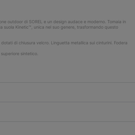
izione outdoor di SOREL e un design audace e moderno. Tomaia in
 alla suola Kinetic™, unica nel suo genere, trasformando questo
a dotati di chiusura velcro. Linguetta metallica sui cinturini. Fodera
uperiore sintetico.