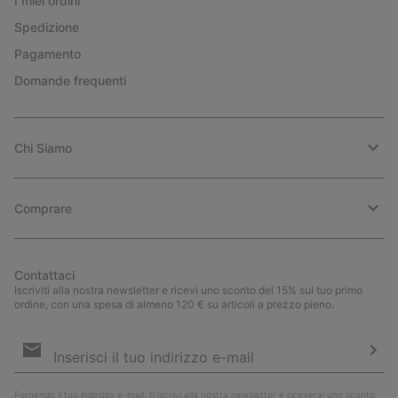
I miei ordini
Spedizione
Pagamento
Domande frequenti
Chi Siamo
Comprare
Contattaci
Iscriviti alla nostra newsletter e ricevi uno sconto del 15% sul tuo primo
ordine, con una spesa di almeno 120 € su articoli a prezzo pieno.
Iscrizione
e-
mail
Iscri
Fornendo il tuo indirizzo e-mail, ti iscrivi alla nostra newsletter e riceverai uno sconto