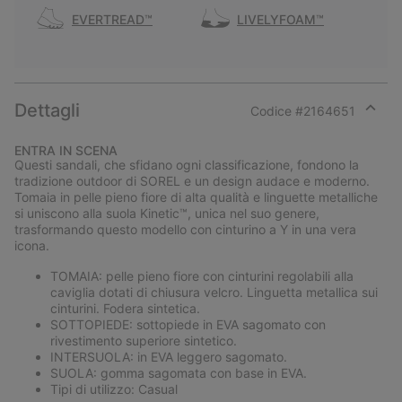
EVERTREAD™
LIVELYFOAM™
Dettagli
Codice #
2164651
Expan
or
ENTRA IN SCENA
collap
Questi sandali, che sfidano ogni classificazione, fondono la
sectio
tradizione outdoor di SOREL e un design audace e moderno.
Tomaia in pelle pieno fiore di alta qualità e linguette metalliche
si uniscono alla suola Kinetic™, unica nel suo genere,
trasformando questo modello con cinturino a Y in una vera
icona.
TOMAIA: pelle pieno fiore con cinturini regolabili alla
caviglia dotati di chiusura velcro. Linguetta metallica sui
cinturini. Fodera sintetica.
SOTTOPIEDE: sottopiede in EVA sagomato con
rivestimento superiore sintetico.
INTERSUOLA: in EVA leggero sagomato.
SUOLA: gomma sagomata con base in EVA.
Tipi di utilizzo: Casual