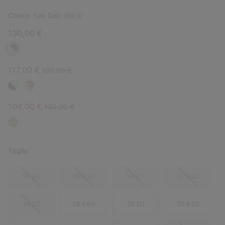
Colore:
Sea Salt, Black
130,00 €
Sale price:
Regular price:
117,00 €
130,00 €
Sale price:
Regular price:
104,00 €
130,00 €
Taglia:
36 EU
36.5 EU
37 EU
37.5 EU
38 EU
38.5 EU
39 EU
39.5 EU