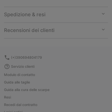
Spedizione & resi
Expan
or
collap
Recensioni dei clienti
sectio
Expan
or
collap
sectio
(+)390694804179
Servizio clienti
Modulo di contatto
Guida alle taglie
Guida alla cura delle scarpe
Resi
Recedi dal contratto