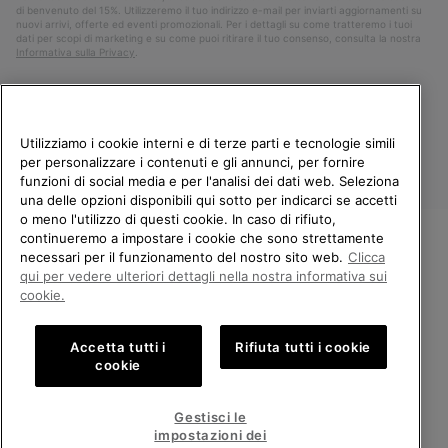
di benvenuto del 15%. Utilizzeremo il tuo indirizzo e-mail per inviarti aggiornamenti su
nuovi arrivi, offerte ed eventi promozionali. Per i dettagli su come tratteremo i tuoi
dati per scopi di marketing e su come puoi ritirare il tuo consenso, consulta la nostra
Informativa sulla Privacy
.
Utilizziamo i cookie interni e di terze parti e tecnologie simili
per personalizzare i contenuti e gli annunci, per fornire
funzioni di social media e per l'analisi dei dati web. Seleziona
una delle opzioni disponibili qui sotto per indicarci se accetti
o meno l'utilizzo di questi cookie. In caso di rifiuto,
continueremo a impostare i cookie che sono strettamente
Italia
necessari per il funzionamento del nostro sito web.
Clicca
BENVENUTO/A IN SOREL.
qui per vedere ulteriori dettagli nella nostra informativa sui
©
2026
Columbia Sportswear Company. Avenue des Morgines, 12 1213
SELEZIONA IL TUO PAESE DI
Petit-Lancy Switzerland. Tutti i diritti riservati.
cookie.
SPEDIZIONE.
Politica sulla privacy
Termini di utilizzo
Accetta tutti i
Rifiuta tutti i cookie
Shopping online disponibile
Condizioni Generali di Vendita
Garanzia
Cookies
Impressum
cookie
Public CBCR
United States
Shoppi
Gestisci le
online
impostazioni dei
Servizio clienti: Lun. - Ven. 9:00 - 13:00 & 14:00 - 18:00
disponib