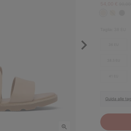
Sale price:
Regula
54,00 €
90,00
Taglia:
38 EU
36 EU
38.5 EU
41 EU
Guida alle tag