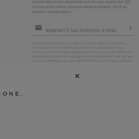
Iscriviti alla nostra newsletter e ricevi uno sconto del 15%
sul tuo primo ordine, con una spesa di almeno 120 € su
articoli a prezzo pieno.
Iscrizione
e-
mail
Iscri
Fornendo il tuo indirizzo e-mail, ti iscrivi alla nostra newsletter e
riceverai uno sconto di benvenuto del 15%. Utilizzeremo il tuo
indirizzo e-mail per inviarti aggiornamenti su nuovi arrivi, offerte ed
eventi promozionali. Per i dettagli su come tratteremo i tuoi dati per
scopi di marketing e su come puoi ritirare il tuo consenso, consulta
la nostra
Informativa sulla Privacy
.
IONE.