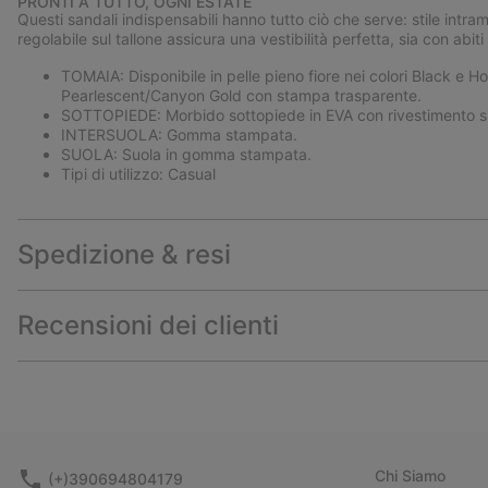
PRONTI A TUTTO, OGNI ESTATE
Questi sandali indispensabili hanno tutto ciò che serve: stile intramo
regolabile sul tallone assicura una vestibilità perfetta, sia con abit
TOMAIA: Disponibile in pelle pieno fiore nei colori Black e 
Pearlescent/Canyon Gold con stampa trasparente.
SOTTOPIEDE: Morbido sottopiede in EVA con rivestimento si
INTERSUOLA: Gomma stampata.
SUOLA: Suola in gomma stampata.
Tipi di utilizzo: Casual
Spedizione & resi
Recensioni dei clienti
Chi Siamo
(+)390694804179