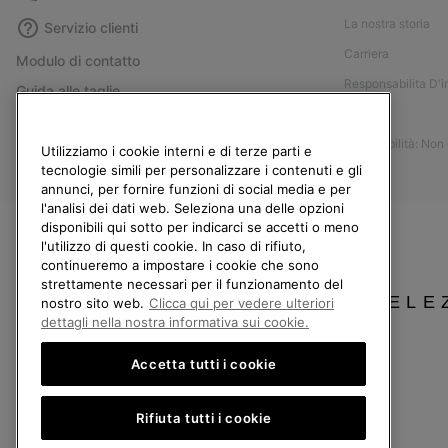
La nostra storia
Servizio clienti
Carriera
Modulo di contatto
Responsabilita D'
Guida alle taglie
Stampa
Guida alla cura delle scarpe
Accessibilità: Non
Resi
Utilizziamo i cookie interni e di terze parti e
tecnologie simili per personalizzare i contenuti e gli
Recedi dal contratto
annunci, per fornire funzioni di social media e per
l'analisi dei dati web. Seleziona una delle opzioni
I miei ordini
disponibili qui sotto per indicarci se accetti o meno
Spedizione
l'utilizzo di questi cookie. In caso di rifiuto,
continueremo a impostare i cookie che sono
Pagamento
strettamente necessari per il funzionamento del
Domande frequenti
SELE
nostro sito web.
Clicca qui per vedere ulteriori
dettagli nella nostra informativa sui cookie.
Accetta tutti i cookie
Italia
Rifiuta tutti i cookie
©
2026
Columbia Sportswear Company. Avenue des Morgines, 12 1213 Petit-Lancy