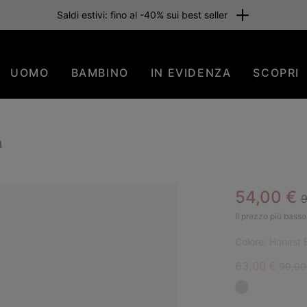
Saldi estivi: fino al -40% sui best seller
UOMO
BAMBINO
IN EVIDENZA
SCOPRI
a
R
Sale pric
54,00 €
9
Il prezzo più basso 
Colore:
Honest 
Sale price:
Regula
63,00 €
90,00