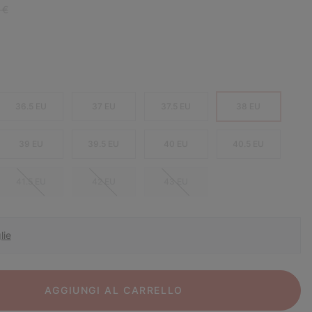
r price:
 €
36.5 EU
37 EU
37.5 EU
38 EU
39 EU
39.5 EU
40 EU
40.5 EU
41.5 EU
42 EU
43 EU
lie
AGGIUNGI AL CARRELLO