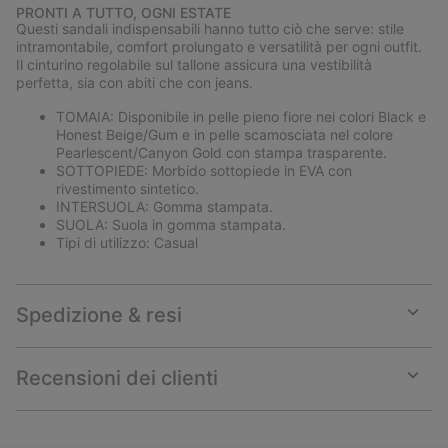
or
PRONTI A TUTTO, OGNI ESTATE
collap
Questi sandali indispensabili hanno tutto ciò che serve: stile
sectio
intramontabile, comfort prolungato e versatilità per ogni outfit.
Il cinturino regolabile sul tallone assicura una vestibilità
perfetta, sia con abiti che con jeans.
TOMAIA: Disponibile in pelle pieno fiore nei colori Black e
Honest Beige/Gum e in pelle scamosciata nel colore
Pearlescent/Canyon Gold con stampa trasparente.
SOTTOPIEDE: Morbido sottopiede in EVA con
rivestimento sintetico.
INTERSUOLA: Gomma stampata.
SUOLA: Suola in gomma stampata.
Tipi di utilizzo: Casual
Spedizione & resi
Expan
or
collap
Recensioni dei clienti
sectio
Expan
or
collap