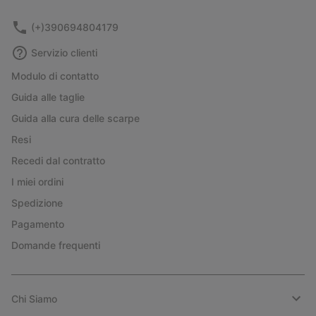
sectio
(+)390694804179
Servizio clienti
Modulo di contatto
Guida alle taglie
Guida alla cura delle scarpe
Resi
Recedi dal contratto
I miei ordini
Spedizione
Pagamento
Domande frequenti
Chi Siamo