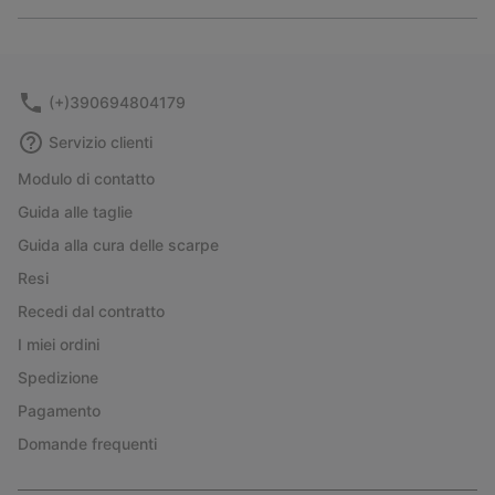
Expan
or
collap
sectio
(+)390694804179
Servizio clienti
Modulo di contatto
Guida alle taglie
Guida alla cura delle scarpe
Resi
Recedi dal contratto
I miei ordini
Spedizione
Pagamento
Domande frequenti