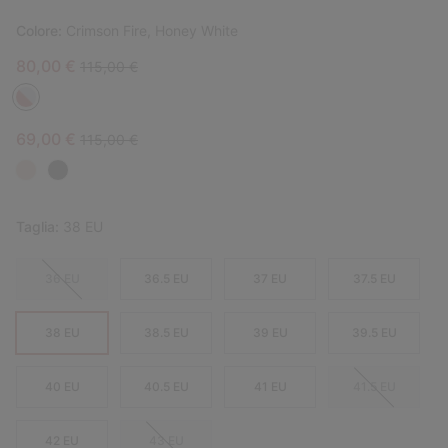
Colore:
Crimson Fire, Honey White
Sale price:
Regular price:
80,00 €
115,00 €
Sale price:
Regular price:
69,00 €
115,00 €
Taglia:
38 EU
36 EU
36.5 EU
37 EU
37.5 EU
38 EU
38.5 EU
39 EU
39.5 EU
40 EU
40.5 EU
41 EU
41.5 EU
42 EU
43 EU