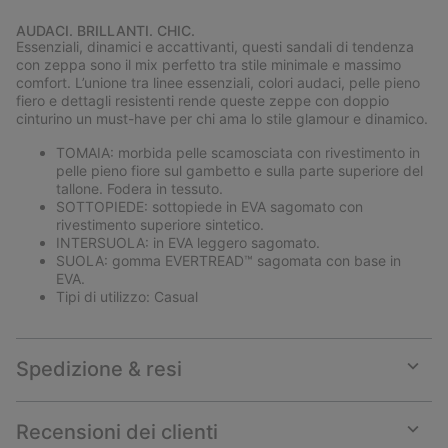
Expan
or
AUDACI. BRILLANTI. CHIC.
collap
Essenziali, dinamici e accattivanti, questi sandali di tendenza
sectio
con zeppa sono il mix perfetto tra stile minimale e massimo
comfort. L’unione tra linee essenziali, colori audaci, pelle pieno
fiero e dettagli resistenti rende queste zeppe con doppio
cinturino un must-have per chi ama lo stile glamour e dinamico.
TOMAIA: morbida pelle scamosciata con rivestimento in
pelle pieno fiore sul gambetto e sulla parte superiore del
tallone. Fodera in tessuto.
SOTTOPIEDE: sottopiede in EVA sagomato con
rivestimento superiore sintetico.
INTERSUOLA: in EVA leggero sagomato.
SUOLA: gomma EVERTREAD™ sagomata con base in
EVA.
Tipi di utilizzo: Casual
Spedizione & resi
Expan
or
collap
Recensioni dei clienti
sectio