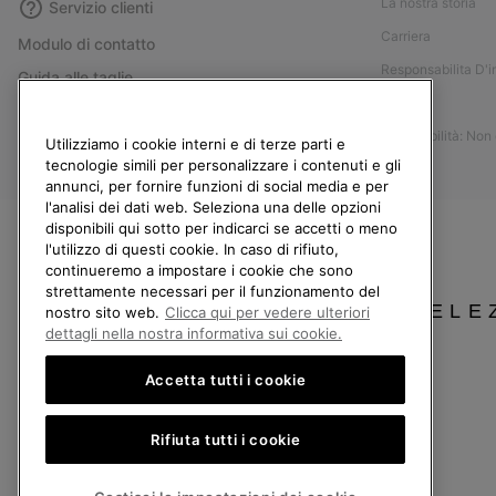
La nostra storia
Servizio clienti
Carriera
Modulo di contatto
Responsabilita D'
Guida alle taglie
Stampa
Guida alla cura delle scarpe
Accessibilità: Non
Resi
Utilizziamo i cookie interni e di terze parti e
tecnologie simili per personalizzare i contenuti e gli
Recedi dal contratto
annunci, per fornire funzioni di social media e per
l'analisi dei dati web. Seleziona una delle opzioni
I miei ordini
disponibili qui sotto per indicarci se accetti o meno
Spedizione
l'utilizzo di questi cookie. In caso di rifiuto,
continueremo a impostare i cookie che sono
Pagamento
strettamente necessari per il funzionamento del
SELE
Domande frequenti
nostro sito web.
Clicca qui per vedere ulteriori
dettagli nella nostra informativa sui cookie.
Accetta tutti i cookie
Italia
Rifiuta tutti i cookie
©
2026
Columbia Sportswear Company. Avenue des Morgines, 12 1213 Petit-Lancy
Politica sulla privacy
Termini di utilizzo
Condizioni Generali di Vendita