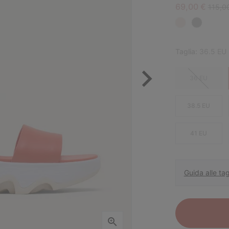
Sale price:
Regula
69,00 €
115,0
Taglia:
36.5 EU
36 EU
38.5 EU
41 EU
Guida alle tag