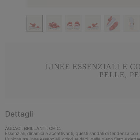
LINEE ESSENZIALI E C
PELLE, P
Dettagli
AUDACI. BRILLANTI. CHIC.
Essenziali, dinamici e accattivanti, questi sandali di tendenza con
L’unione tra linee essenziali, colori audaci, pelle pieno fiero e de