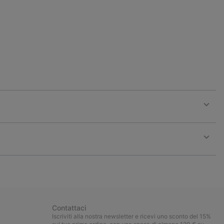
Expan
or
collap
sectio
Expan
or
collap
sectio
Contattaci
Iscriviti alla nostra newsletter e ricevi uno sconto del 15%