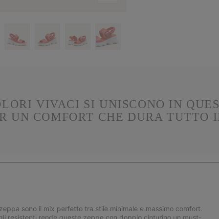
OLORI VIVACI SI UNISCONO IN QUE
ER UN COMFORT CHE DURA TUTTO I
 zeppa sono il mix perfetto tra stile minimale e massimo comfort.
ttagli resistenti rende queste zeppe con doppio cinturino un must-