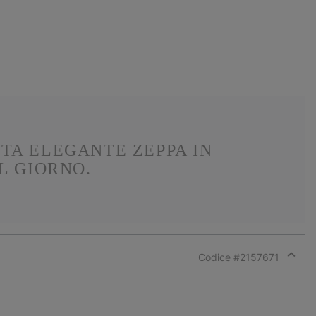
STA ELEGANTE ZEPPA IN
L GIORNO.
Codice #
2157671
Expan
or
collap
sectio