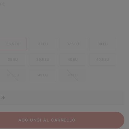
r price:
0 €
36.5 EU
37 EU
37.5 EU
38 EU
39 EU
39.5 EU
40 EU
40.5 EU
41.5 EU
42 EU
43 EU
lie
AGGIUNGI AL CARRELLO