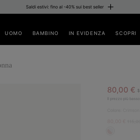
Saldi estivi: fino al -40% sui best seller
UOMO
BAMBINO
IN EVIDENZA
SCOPRI
onna
R
Sale pric
80,00 €
1
SAL
Il prezzo più basso 
Colore:
Crimson 
Sale price:
Regula
80,00 €
115,0