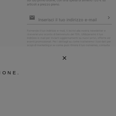
sul tuo primo ordine, con una spesa di almeno 120 € su
articoli a prezzo pieno.
Iscrizione
e-
mail
Iscri
Fornendo il tuo indirizzo e-mail, ti iscrivi alla nostra newsletter e
riceverai uno sconto di benvenuto del 15%. Utilizzeremo il tuo
indirizzo e-mail per inviarti aggiornamenti su nuovi arrivi, offerte ed
eventi promozionali. Per i dettagli su come tratteremo i tuoi dati per
scopi di marketing e su come puoi ritirare il tuo consenso, consulta
la nostra
Informativa sulla Privacy
.
IONE.