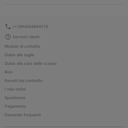
Expan
or
collap
sectio
(+)390694804179
Servizio clienti
Modulo di contatto
Guida alle taglie
Guida alla cura delle scarpe
Resi
Recedi dal contratto
I miei ordini
Spedizione
Pagamento
Domande frequenti