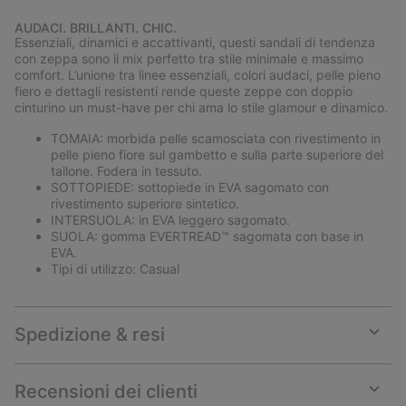
Expan
or
AUDACI. BRILLANTI. CHIC.
collap
Essenziali, dinamici e accattivanti, questi sandali di tendenza
sectio
con zeppa sono il mix perfetto tra stile minimale e massimo
comfort. L’unione tra linee essenziali, colori audaci, pelle pieno
fiero e dettagli resistenti rende queste zeppe con doppio
cinturino un must-have per chi ama lo stile glamour e dinamico.
TOMAIA: morbida pelle scamosciata con rivestimento in
pelle pieno fiore sul gambetto e sulla parte superiore del
tallone. Fodera in tessuto.
SOTTOPIEDE: sottopiede in EVA sagomato con
rivestimento superiore sintetico.
INTERSUOLA: in EVA leggero sagomato.
SUOLA: gomma EVERTREAD™ sagomata con base in
EVA.
Tipi di utilizzo: Casual
Spedizione & resi
Expan
or
collap
Recensioni dei clienti
sectio