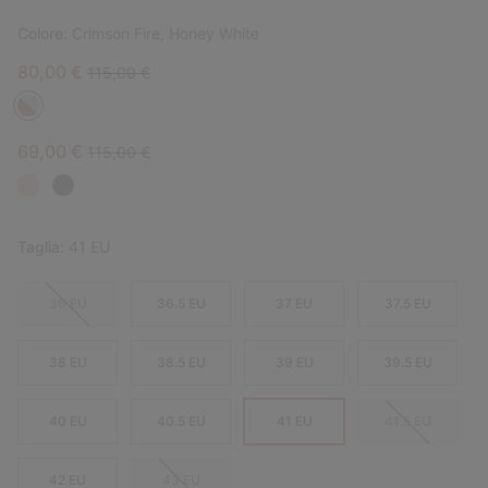
Colore:
Crimson Fire, Honey White
Sale price:
Regular price:
80,00 €
115,00 €
Sale price:
Regular price:
69,00 €
115,00 €
Taglia:
41 EU
36 EU
36.5 EU
37 EU
37.5 EU
38 EU
38.5 EU
39 EU
39.5 EU
40 EU
40.5 EU
41 EU
41.5 EU
42 EU
43 EU