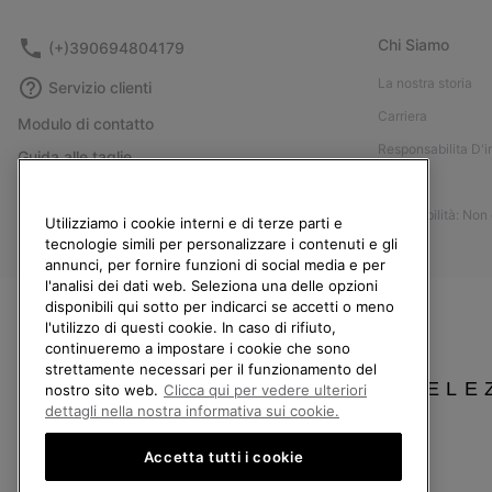
Chi Siamo
(+)390694804179
La nostra storia
Servizio clienti
Carriera
Modulo di contatto
Responsabilita D'
Guida alle taglie
Stampa
Guida alla cura delle scarpe
Accessibilità: Non
Resi
Utilizziamo i cookie interni e di terze parti e
tecnologie simili per personalizzare i contenuti e gli
Recedi dal contratto
annunci, per fornire funzioni di social media e per
l'analisi dei dati web. Seleziona una delle opzioni
I miei ordini
disponibili qui sotto per indicarci se accetti o meno
Spedizione
l'utilizzo di questi cookie. In caso di rifiuto,
continueremo a impostare i cookie che sono
Pagamento
strettamente necessari per il funzionamento del
Domande frequenti
SELE
nostro sito web.
Clicca qui per vedere ulteriori
dettagli nella nostra informativa sui cookie.
Accetta tutti i cookie