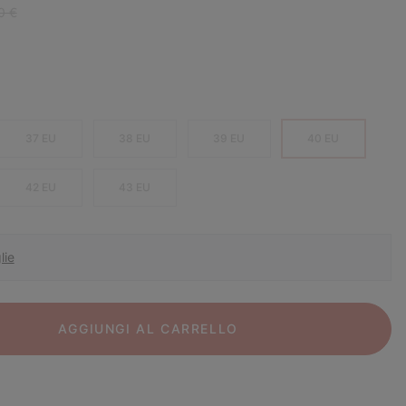
r price:
0 €
37 EU
38 EU
39 EU
40 EU
42 EU
43 EU
lie
AGGIUNGI AL CARRELLO