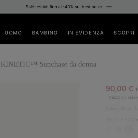
Saldi estivi: fino al -40% sui best seller
UOMO
BAMBINO
IN EVIDENZA
SCOPRI
glia KINETIC™ Sunchase da donna
R
Sale pric
90,00 €
1
PIÙ
Il prezzo più basso 
Colore:
Dusty Tw
Sale price:
Regula
90,00 €
100,0