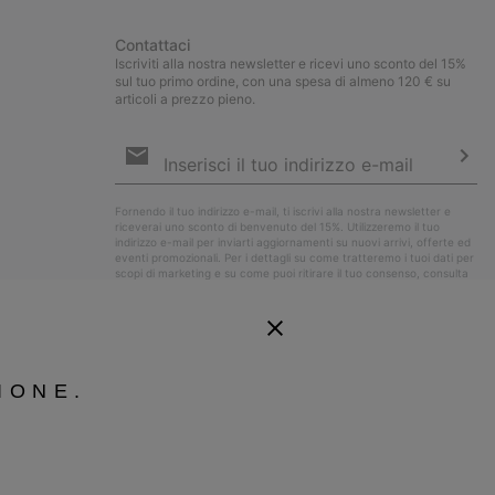
Contattaci
Iscriviti alla nostra newsletter e ricevi uno sconto del 15%
sul tuo primo ordine, con una spesa di almeno 120 € su
articoli a prezzo pieno.
Iscrizione
e-
mail
Iscri
Fornendo il tuo indirizzo e-mail, ti iscrivi alla nostra newsletter e
riceverai uno sconto di benvenuto del 15%. Utilizzeremo il tuo
indirizzo e-mail per inviarti aggiornamenti su nuovi arrivi, offerte ed
eventi promozionali. Per i dettagli su come tratteremo i tuoi dati per
scopi di marketing e su come puoi ritirare il tuo consenso, consulta
la nostra
Informativa sulla Privacy
.
IONE.