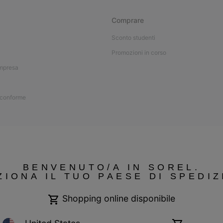
Comprare
Sconto studenti
Promozioni in corso
impresa
 conforme
BENVENUTO/A IN SOREL.
ZIONA IL TUO PAESE DI SPEDIZ
Shopping online disponibile