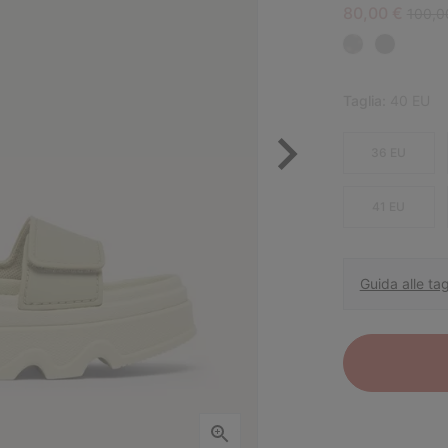
Sale price:
Regula
80,00 €
100,0
Taglia:
40 EU
36 EU
41 EU
Guida alle tag