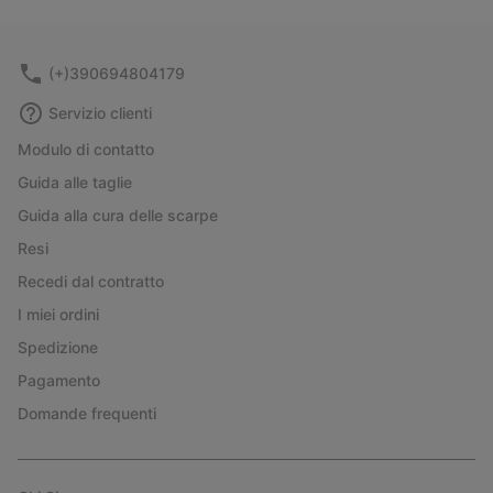
collap
sectio
(+)390694804179
Servizio clienti
Modulo di contatto
Guida alle taglie
Guida alla cura delle scarpe
Resi
Recedi dal contratto
I miei ordini
Spedizione
Pagamento
Domande frequenti