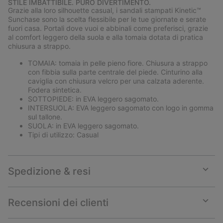
STILE IMBATTIBILE. PURO DIVERTIMENTO.
collap
Grazie alla loro silhouette casual, i sandali stampati Kinetic™
sectio
Sunchase sono la scelta flessibile per le tue giornate e serate
fuori casa. Portali dove vuoi e abbinali come preferisci, grazie
al comfort leggero della suola e alla tomaia dotata di pratica
chiusura a strappo.
TOMAIA: tomaia in pelle pieno fiore. Chiusura a strappo
con fibbia sulla parte centrale del piede. Cinturino alla
caviglia con chiusura velcro per una calzata aderente.
Fodera sintetica.
SOTTOPIEDE: in EVA leggero sagomato.
INTERSUOLA: EVA leggero sagomato con logo in gomma
sul tallone.
SUOLA: in EVA leggero sagomato.
Tipi di utilizzo: Casual
Spedizione & resi
Expan
or
collap
Recensioni dei clienti
sectio
Expan
or