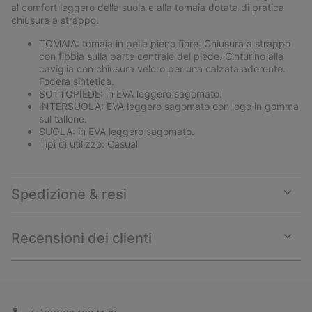
al comfort leggero della suola e alla tomaia dotata di pratica
chiusura a strappo.
TOMAIA: tomaia in pelle pieno fiore. Chiusura a strappo
con fibbia sulla parte centrale del piede. Cinturino alla
caviglia con chiusura velcro per una calzata aderente.
Fodera sintetica.
SOTTOPIEDE: in EVA leggero sagomato.
INTERSUOLA: EVA leggero sagomato con logo in gomma
sul tallone.
SUOLA: in EVA leggero sagomato.
Tipi di utilizzo: Casual
Spedizione & resi
Expan
or
collap
Recensioni dei clienti
sectio
Expan
or
collap
sectio