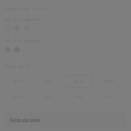
Colore:
Chalk, Sea Salt
Sale price:
Regular price:
90,00 €
100,00 €
Sale price:
Regular price:
80,00 €
100,00 €
Taglia:
38 EU
36 EU
37 EU
38 EU
39 EU
40 EU
41 EU
42 EU
43 EU
Guida alle taglie