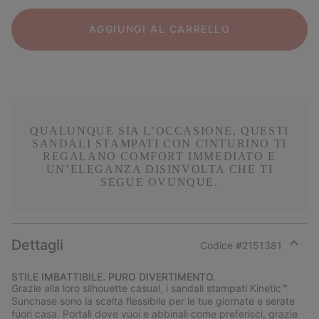
AGGIUNGI AL CARRELLO
QUALUNQUE SIA L’OCCASIONE, QUESTI
SANDALI STAMPATI CON CINTURINO TI
REGALANO COMFORT IMMEDIATO E
UN’ELEGANZA DISINVOLTA CHE TI
SEGUE OVUNQUE.
Dettagli
Codice #
2151381
Expan
or
STILE IMBATTIBILE. PURO DIVERTIMENTO.
collap
Grazie alla loro silhouette casual, i sandali stampati Kinetic™
sectio
Sunchase sono la scelta flessibile per le tue giornate e serate
fuori casa. Portali dove vuoi e abbinali come preferisci, grazie