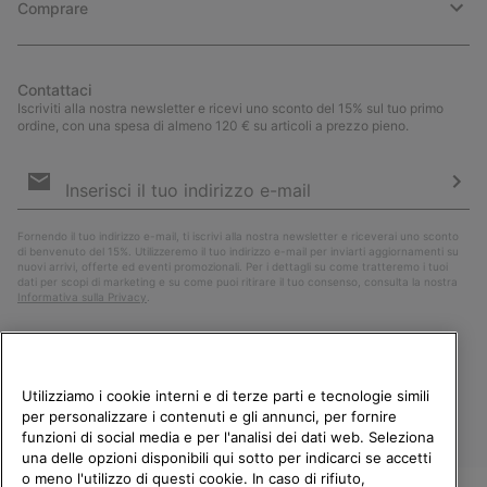
Comprare
Contattaci
Iscriviti alla nostra newsletter e ricevi uno sconto del 15% sul tuo primo
ordine, con una spesa di almeno 120 € su articoli a prezzo pieno.
Iscrizione
e-
mail
Iscri
Fornendo il tuo indirizzo e-mail, ti iscrivi alla nostra newsletter e riceverai uno sconto
di benvenuto del 15%. Utilizzeremo il tuo indirizzo e-mail per inviarti aggiornamenti su
nuovi arrivi, offerte ed eventi promozionali. Per i dettagli su come tratteremo i tuoi
dati per scopi di marketing e su come puoi ritirare il tuo consenso, consulta la nostra
Informativa sulla Privacy
.
Utilizziamo i cookie interni e di terze parti e tecnologie simili
per personalizzare i contenuti e gli annunci, per fornire
funzioni di social media e per l'analisi dei dati web. Seleziona
una delle opzioni disponibili qui sotto per indicarci se accetti
o meno l'utilizzo di questi cookie. In caso di rifiuto,