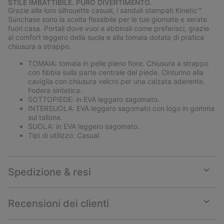
STILE IMBATTIBILE. PURO DIVERTIMENTO.
collap
Grazie alla loro silhouette casual, i sandali stampati Kinetic™
sectio
Sunchase sono la scelta flessibile per le tue giornate e serate
fuori casa. Portali dove vuoi e abbinali come preferisci, grazie
al comfort leggero della suola e alla tomaia dotata di pratica
chiusura a strappo.
TOMAIA: tomaia in pelle pieno fiore. Chiusura a strappo
con fibbia sulla parte centrale del piede. Cinturino alla
caviglia con chiusura velcro per una calzata aderente.
Fodera sintetica.
SOTTOPIEDE: in EVA leggero sagomato.
INTERSUOLA: EVA leggero sagomato con logo in gomma
sul tallone.
SUOLA: in EVA leggero sagomato.
Tipi di utilizzo: Casual
Spedizione & resi
Expan
or
collap
Recensioni dei clienti
sectio
Expan
or