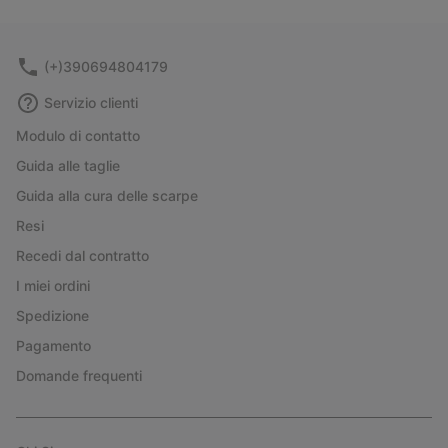
collap
sectio
(+)390694804179
Servizio clienti
Modulo di contatto
Guida alle taglie
Guida alla cura delle scarpe
Resi
Recedi dal contratto
I miei ordini
Spedizione
Pagamento
Domande frequenti