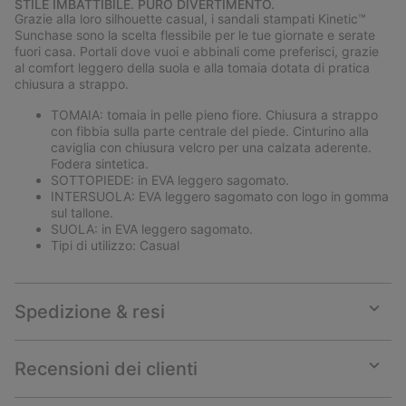
STILE IMBATTIBILE. PURO DIVERTIMENTO.
collap
Grazie alla loro silhouette casual, i sandali stampati Kinetic™
sectio
Sunchase sono la scelta flessibile per le tue giornate e serate
fuori casa. Portali dove vuoi e abbinali come preferisci, grazie
al comfort leggero della suola e alla tomaia dotata di pratica
chiusura a strappo.
TOMAIA: tomaia in pelle pieno fiore. Chiusura a strappo
con fibbia sulla parte centrale del piede. Cinturino alla
caviglia con chiusura velcro per una calzata aderente.
Fodera sintetica.
SOTTOPIEDE: in EVA leggero sagomato.
INTERSUOLA: EVA leggero sagomato con logo in gomma
sul tallone.
SUOLA: in EVA leggero sagomato.
Tipi di utilizzo: Casual
Spedizione & resi
Expan
or
collap
Recensioni dei clienti
sectio
Expan
or