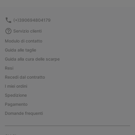
collap
sectio
(+)390694804179
Servizio clienti
Modulo di contatto
Guida alle taglie
Guida alla cura delle scarpe
Resi
Recedi dal contratto
I miei ordini
Spedizione
Pagamento
Domande frequenti