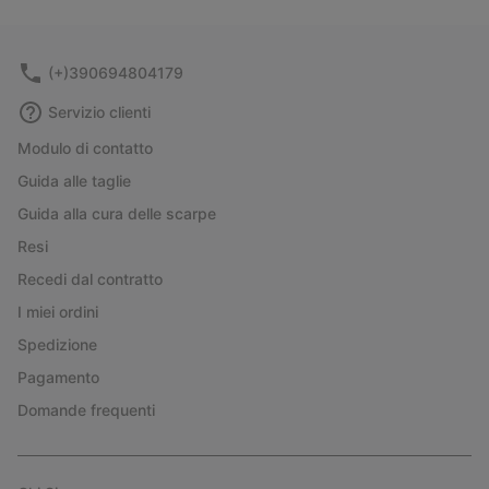
collap
sectio
(+)390694804179
Servizio clienti
Modulo di contatto
Guida alle taglie
Guida alla cura delle scarpe
Resi
Recedi dal contratto
I miei ordini
Spedizione
Pagamento
Domande frequenti