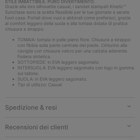
STILE IMBATTIBILE. PURO DIVERTIMENTO.
collap
Grazie alla loro silhouette casual, i sandali stampati Kinetic™
sectio
Sunchase sono la scelta flessibile per le tue giornate e serate
fuori casa. Portali dove vuoi e abbinali come preferisci, grazie
al comfort leggero della suola e alla tomaia dotata di pratica
chiusura a strappo.
TOMAIA: tomaia in pelle pieno fiore. Chiusura a strappo
con fibbia sulla parte centrale del piede. Cinturino alla
caviglia con chiusura velcro per una calzata aderente.
Fodera sintetica.
SOTTOPIEDE: in EVA leggero sagomato.
INTERSUOLA: EVA leggero sagomato con logo in gomma
sul tallone.
SUOLA: in EVA leggero sagomato.
Tipi di utilizzo: Casual
Spedizione & resi
Expan
or
collap
Recensioni dei clienti
sectio
Expan
or